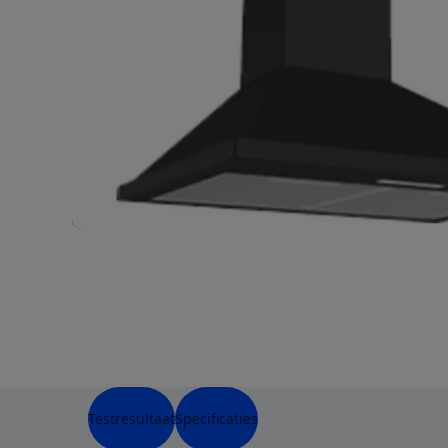
Testresultaat
Specificaties