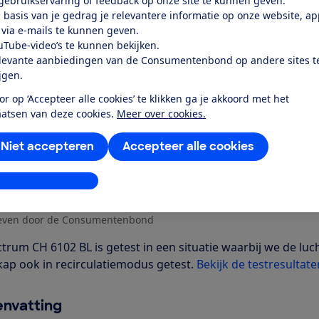
k toegang tot deze test?
 gebruikservaring of feedback op onze site te kunnen geven.
 basis van je gedrag je relevantere informatie op onze website, a
 via e-mails te kunnen geven.
Word lid
uTube-video’s te kunnen bekijken.
levante aanbiedingen van de Consumentenbond op andere sites t
ijgen.
Al lid? Log in
or op ‘Accepteer alle cookies’ te klikken ga je akkoord met het
aatsen van deze cookies.
Meer over cookies.
Niet accepteren
Accepteer alle cookies
stellingen aanpassen
r dit product
even door de Consumentenbond
ctrum CH 6102 BL is getest in een situatie waarbij we de l
kap ook in recirculatiemodus getest.
Bekijk de testresultaten
nvatting