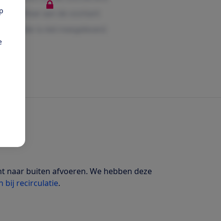
pp
e
ucht naar buiten afvoeren. We hebben deze
 bij recirculatie
.