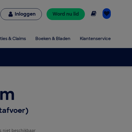
Online lezen
Inloggen
Word nu lid
ties & Claims
Boeken & Bladen
Klantenservice
um
tafvoer)
js niet beschikbaar