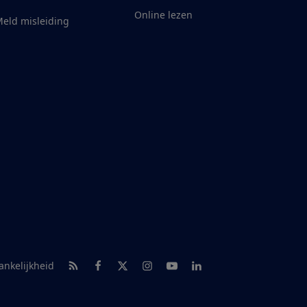
Online lezen
eld misleiding
RSS-feed nieuws
Facebook
Twitter
Instagram
Youtube
LinkedIn
ankelijkheid