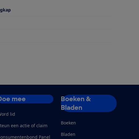
igkap
Doe mee
Boeken &
Bladen
ord lid
Boeken
teun een actie of claim
Bladen
Consumentenbond Panel