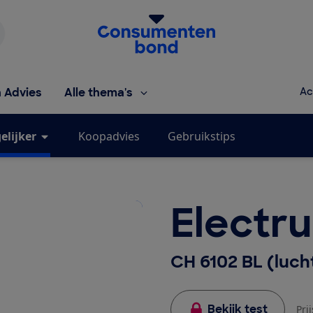
Homepage van de Consumentenbond
h Advies
Alle thema's
Ac
elijker
Koopadvies
Gebruikstips
Electr
CH 6102 BL (luch
Bekijk test
Pri