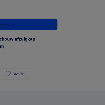
nd, zwart
chouw afzuigkap
cm
:
-
Favoriet
Electrum CH 6102 BL (luchtafvoer) toevoegen aan j