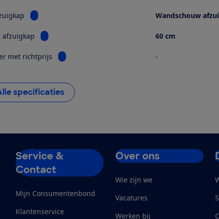
Bekijk informatie voor Type afzuigkap
zuigkap
Wandschouw afzu
Bekijk informatie voor Breedte afzuigkap
 afzuigkap
60 cm
Bekijk informatie voor Geurfilter met richtprijs
er met richtprijs
-
Alle specificaties
Service &
Over ons
Contact
Wie zijn we
W
Mijn Consumentenbond
Vacatures
S
Klantenservice
Werken bij