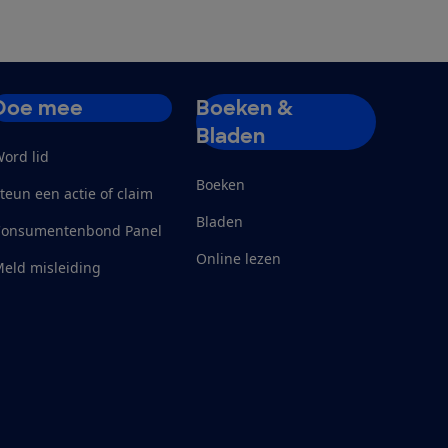
Doe mee
Boeken &
Bladen
ord lid
Boeken
teun een actie of claim
Bladen
Consumentenbond Panel
Online lezen
eld misleiding