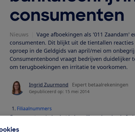
consumenten
Nieuws
|
Vage afboekingen als '011 Zaandam' en 
consumenten. Dit blijkt uit de tientallen react
oproep in de Geldgids van april/mei om onbegrij
Consumentenbond vraagt bedrijven duidelijker 
om terugboekingen en irritatie te voorkomen.
Ingrid Zuurmond
Expert betaalrekeningen
Gepubliceerd op:
15 mei 2014
Filiaalnummers
Consumenten vinden het belangrijk om hun bankafschr
banken benadrukken de verantwoordelijkheid van hun 
ookies
doen en onregelmatigheden te rapporteren. Bart Co