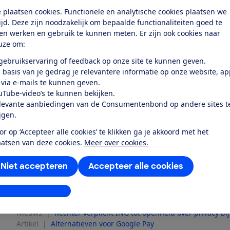
'Als banken willen dat consumenten hun bankafschrif
 plaatsen cookies. Functionele en analytische cookies plaatsen we
het voor consumenten natuurlijk ook wel duidelijk zijn 
tijd. Deze zijn noodzakelijk om bepaalde functionaliteiten goed te
heeft. Banken geven bedrijven de schuld van de onduide
ten werken en gebruik te kunnen meten. Er zijn ook cookies naar
gezamenlijke verantwoordelijkheid van bedrijven én b
uze om:
Filiaalnummers
 gebruikservaring of feedback op onze site te kunnen geven.
 basis van je gedrag je relevantere informatie op onze website, a
Sommige filialen van Lidl en Aldi vermelden bij bankafs
 via e-mails te kunnen geven.
filiaalnummer in combinatie met de vestigingsplaats, d
uTube-video’s te kunnen bekijken.
'261 Maasbree'. Profile Tyre Center gebruikt deze m
levante aanbiedingen van de Consumentenbond op andere sites t
bij de Etos in Purmerend, ziet bij afschriften 'Habti bv
ijgen.
vermomt zich als Warenh Offringa bv. Achter CCV gaa
or op ‘Accepteer alle cookies’ te klikken ga je akkoord met het
van de ANWB schuil. Achter Stg Ayden zit telecomprov
aatsen van deze cookies.
Meer over cookies.
Mobiliteitsgelden is Yellowbrick. De onverklaarbare om
handig voor de interne procedure van de bedrijven m
Niet accepteren
Accepteer alle cookies
klanten.
Nieuwste artikelen
stellingen aanpassen
Nieuws
|
Rechter verplicht ING tot openheid over privacy bi
Artikel
|
Alternatieven voor Google Pay