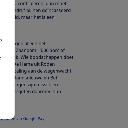
ten goed controleren, dan moet
welk bedrijf bij hen geïncasseerd
lijkheid, maar het is een
anken.'
pp
chrijvingen alleen het
us '011 Zaandam', '006 Son' of
ethode ook. Wie boodschappen doet
e
' staan. De Hema uit Roden
t een betaling aan de wegenwacht
ider Hollandsnieuwe en Beh
schrijvingen zijn misschien
aar ze vergeten daarmee hun
j betalen via Google Pay