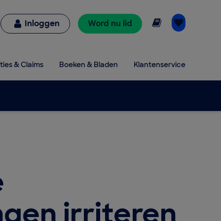
Online lezen
Inloggen
Word nu lid
ties & Claims
Boeken & Bladen
Klantenservice
e
gen irriteren