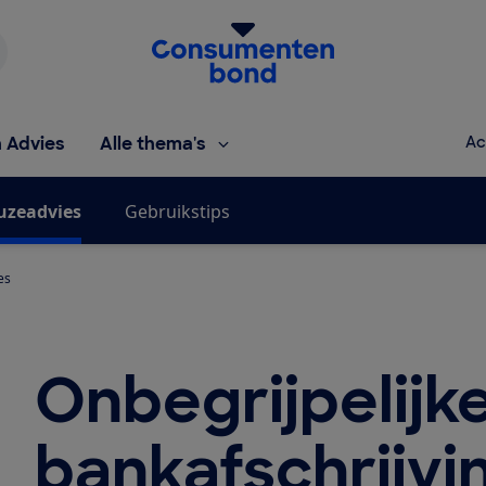
Homepage van de Consumentenbond
h Advies
Alle thema's
Ac
uzeadvies
Gebruikstips
es
Onbegrijpelijk
bankafschrijvin