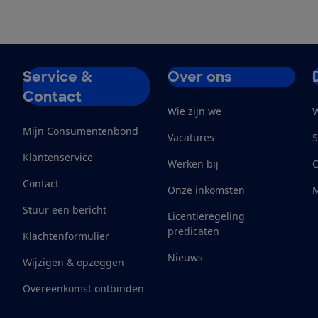
Service &
Over ons
Contact
Wie zijn we
W
Mijn Consumentenbond
Vacatures
S
Klantenservice
Werken bij
Contact
Onze inkomsten
M
Stuur een bericht
Licentieregeling
predicaten
Klachtenformulier
Nieuws
Wijzigen & opzeggen
Overeenkomst ontbinden