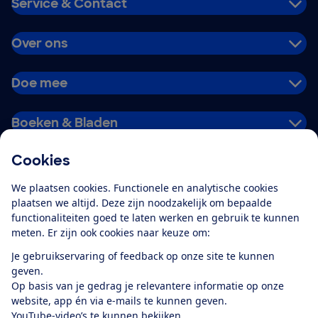
Service & Contact
Over ons
Doe mee
Boeken & Bladen
Cookies
Download de app
We plaatsen cookies. Functionele en analytische cookies
plaatsen we altijd. Deze zijn noodzakelijk om bepaalde
functionaliteiten goed te laten werken en gebruik te kunnen
meten. Er zijn ook cookies naar keuze om:
Alles over de
Consumentenbond-
Je gebruikservaring of feedback op onze site te kunnen
app
geven.
Op basis van je gedrag je relevantere informatie op onze
website, app én via e-mails te kunnen geven.
Algemene Voorwaarden
Privacyverklaring
YouTube-video’s te kunnen bekijken.