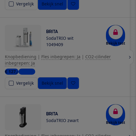
Vergelijk
Bekijk snel
BRITA
SodaTRIO wit
Bekijk test
1049409
Knopbediening
|
Fles inbegrepen: Ja
|
CO2-cilinder
inbegrepen: Ja
€ 127,-
1 winkel
Vergelijk
Bekijk snel
BRITA
SodaTRIO zwart
Bekijk test
Knopbediening
|
Fles inbegrepen: Ja
|
CO2-cilinder