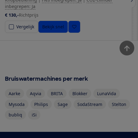
inbegrepen: Ja
€ 130,-
Richtprijs
Vergelijk
Bekijk snel
Bruiswatermachines per merk
Aarke
Aqvia
BRITA
Blokker
LunaVida
Mysoda
Philips
Sage
SodaStream
Stelton
bubliq
iSi