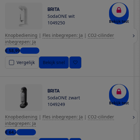
BRITA
SodaONE wit
Bekijk test
1049250
Knopbediening
|
Fles inbegrepen: Ja
|
CO2-cilinder
inbegrepen: Ja
€ 58,99
4 winkels
Vergelijk
Bekijk snel
BRITA
SodaONE zwart
Bekijk test
1049249
Knopbediening
|
Fles inbegrepen: Ja
|
CO2-cilinder
inbegrepen: Ja
€ 64,-
3 winkels