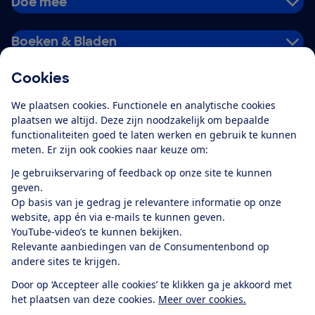
Doe mee
Boeken & Bladen
Cookies
Download de app
We plaatsen cookies. Functionele en analytische cookies
plaatsen we altijd. Deze zijn noodzakelijk om bepaalde
functionaliteiten goed te laten werken en gebruik te kunnen
meten. Er zijn ook cookies naar keuze om:
Alles over de
Consumentenbond-
Je gebruikservaring of feedback op onze site te kunnen
app
geven.
Op basis van je gedrag je relevantere informatie op onze
website, app én via e-mails te kunnen geven.
Algemene Voorwaarden
Privacyverklaring
YouTube-video’s te kunnen bekijken.
Cookiebeleid
Privacyvoorkeuren
Wijzigen & opzeggen
Relevante aanbiedingen van de Consumentenbond op
Toegankelijkheid
andere sites te krijgen.
RSS-feed nieuws
Facebook
Twitter
Instagram
Youtube
LinkedIn
Door op ‘Accepteer alle cookies’ te klikken ga je akkoord met
het plaatsen van deze cookies.
Meer over cookies.
12.901
consumenten
beoordelen de Consumentenbond
met gemiddeld