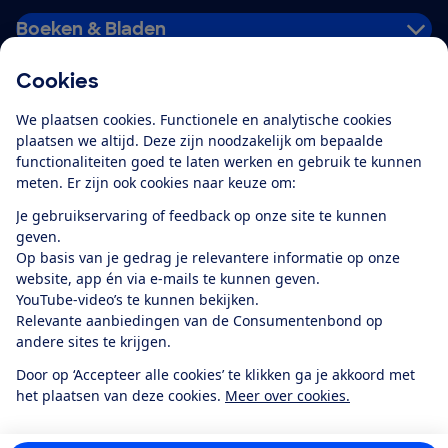
Boeken & Bladen
Cookies
Download de app
We plaatsen cookies. Functionele en analytische cookies
plaatsen we altijd. Deze zijn noodzakelijk om bepaalde
functionaliteiten goed te laten werken en gebruik te kunnen
meten. Er zijn ook cookies naar keuze om:
Alles over de
Consumentenbond-
Je gebruikservaring of feedback op onze site te kunnen
app
geven.
Op basis van je gedrag je relevantere informatie op onze
website, app én via e-mails te kunnen geven.
Algemene Voorwaarden
Privacyverklaring
YouTube-video’s te kunnen bekijken.
Cookiebeleid
Privacyvoorkeuren
Wijzigen & opzeggen
Relevante aanbiedingen van de Consumentenbond op
Toegankelijkheid
andere sites te krijgen.
RSS-feed nieuws
Facebook
Twitter
Instagram
Youtube
LinkedIn
Door op ‘Accepteer alle cookies’ te klikken ga je akkoord met
het plaatsen van deze cookies.
Meer over cookies.
12.901
consumenten
beoordelen de Consumentenbond
met gemiddeld
een
8,4