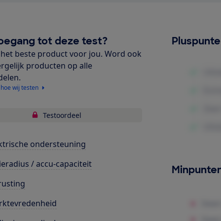
oegang tot deze test?
Pluspunt
het beste product voor jou. Word ook
ergelijk producten op alle
delen.
 hoe wij testen
Testoordeel
ktrische ondersteuning
ieradius / accu-capaciteit
Minpunte
rusting
rktevredenheid