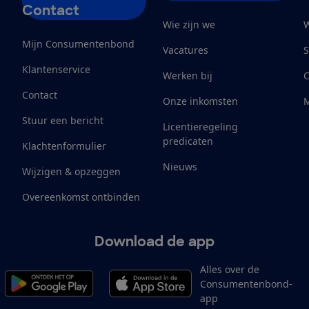
Contact
Wie zijn we
W
Mijn Consumentenbond
Vacatures
S
Klantenservice
Werken bij
Contact
Onze inkomsten
M
Stuur een bericht
Licentieregeling
predicaten
Klachtenformulier
Nieuws
Wijzigen & opzeggen
Overeenkomst ontbinden
Download de app
Alles over de
Consumentenbond-
app