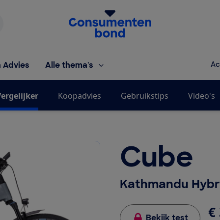
Homepage van de Consumentenbond
h Advies
Alle thema's
Ac
ergelijker
Koopadvies
Gebruikstips
Video's
Cube
Kathmandu Hybri
€ 
Bekijk test