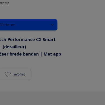
htprijs
50 Heren
sch Performance CX Smart
. (derailleur)
Zeer brede banden | Met app
Favoriet
Cube Kathmandu Hybrid Pro 750 Heren toevoegen a