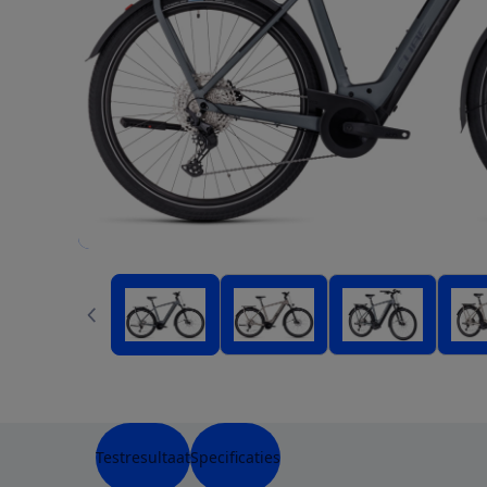
Testresultaat
Specificaties