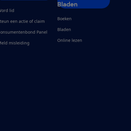
Bladen
ord lid
Boeken
teun een actie of claim
Bladen
Consumentenbond Panel
Online lezen
eld misleiding