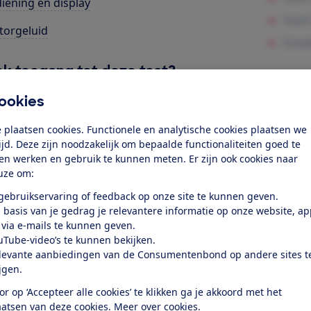
iening en display
orgeluid
k toegang tot deze test?
ookies
Word lid
 plaatsen cookies. Functionele en analytische cookies plaatsen we
tijd. Deze zijn noodzakelijk om bepaalde functionaliteiten goed te
Al lid? Log in
ten werken en gebruik te kunnen meten. Er zijn ook cookies naar
uze om:
 gebruikservaring of feedback op onze site te kunnen geven.
 basis van je gedrag je relevantere informatie op onze website, a
 via e-mails te kunnen geven.
uTube-video’s te kunnen bekijken.
levante aanbiedingen van de Consumentenbond op andere sites t
test
ijgen.
or op ‘Accepteer alle cookies’ te klikken ga je akkoord met het
aatsen van deze cookies.
Meer over cookies.
at je ver fietsen op een