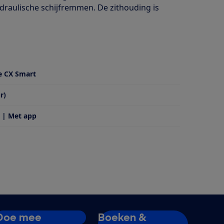
ydraulische schijfremmen. De zithouding is
e CX Smart
r)
 | Met app
Doe mee
Boeken &