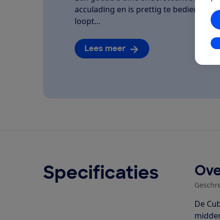
acculading en is prettig te bedienen. We
loopt…
In
Lees meer
Specificaties
Ove
Geschr
De Cub
midden