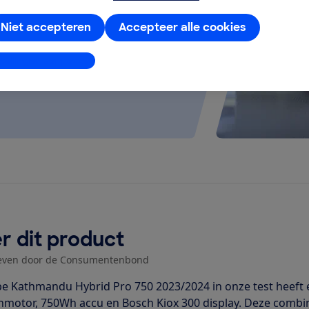
 kijken of de e-bike op rolletjes
Niet accepteren
Accepteer alle cookies
stellingen aanpassen
r dit product
even door de Consumentenbond
e Kathmandu Hybrid Pro 750 2023/2024 in onze test heeft
motor, 750Wh accu en Bosch Kiox 300 display. Deze combina