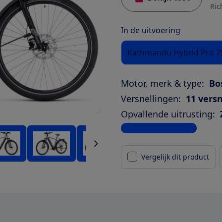
Ric
In de uitvoering
Kathmandu Hybrid Pro 7
Motor, merk & type:
Bo
Versnellingen:
11 versn
Opvallende uitrusting:
Bekijk alle specificaties
Vergelijk dit product