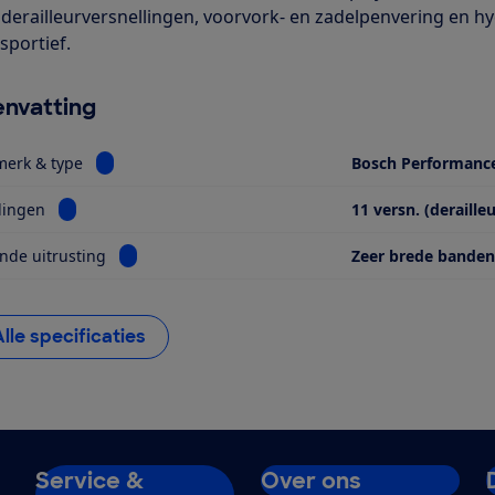
 derailleurversnellingen, voorvork- en zadelpenvering en h
sportief.
nvatting
Bekijk informatie voor Motor, merk & type
merk & type
Bosch Performanc
Bekijk informatie voor Versnellingen
lingen
11 versn. (derailleu
Bekijk informatie voor Opvallende uitrusting
nde uitrusting
Zeer brede banden
Alle specificaties
Service &
Over ons