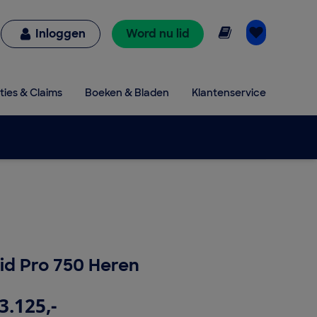
Online lezen
Inloggen
Word nu lid
ties & Claims
Boeken & Bladen
Klantenservice
d Pro 750 Heren
3.125,-