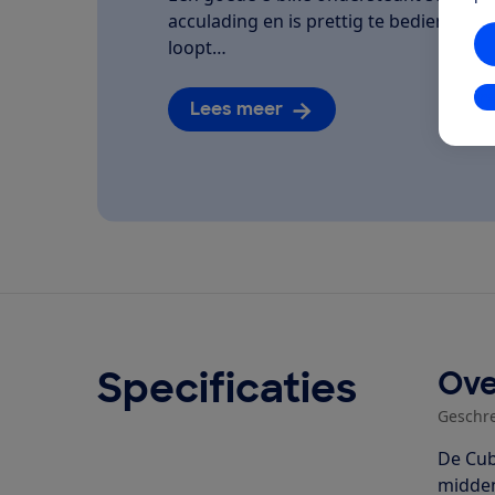
acculading en is prettig te bedienen. We
loopt…
In
Lees meer
Specificaties
Ove
Geschr
De Cub
midden