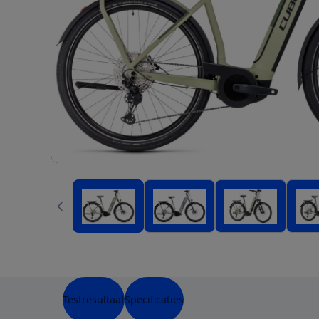
Testresultaat
Specificaties