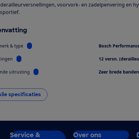
 derailleurversnellingen, voorvork- en zadelpenvering en h
sportief.
nvatting
Bekijk informatie voor Motor, merk & type
merk & type
Bosch Performanc
Bekijk informatie voor Versnellingen
lingen
12 versn. (derailleu
Bekijk informatie voor Opvallende uitrusting
nde uitrusting
Zeer brede banden
Alle specificaties
Service &
Over ons