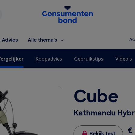
Homepage van de Consumentenbond
h Advies
Alle thema's
Ac
ergelijker
Koopadvies
Gebruikstips
Video's
Cube
Kathmandu Hybr
€ 
Bekijk test