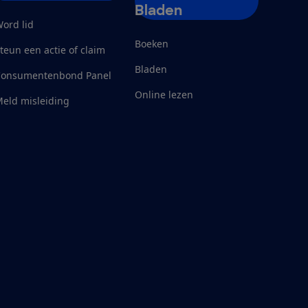
Bladen
ord lid
Boeken
teun een actie of claim
Bladen
Consumentenbond Panel
Online lezen
eld misleiding