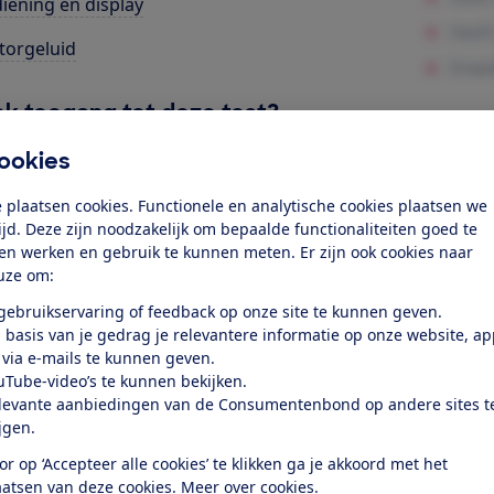
iening en display
orgeluid
k toegang tot deze test?
ookies
Word lid
 plaatsen cookies. Functionele en analytische cookies plaatsen we
tijd. Deze zijn noodzakelijk om bepaalde functionaliteiten goed te
Al lid? Log in
ten werken en gebruik te kunnen meten. Er zijn ook cookies naar
uze om:
 gebruikservaring of feedback op onze site te kunnen geven.
 basis van je gedrag je relevantere informatie op onze website, a
 via e-mails te kunnen geven.
uTube-video’s te kunnen bekijken.
levante aanbiedingen van de Consumentenbond op andere sites t
test
ijgen.
or op ‘Accepteer alle cookies’ te klikken ga je akkoord met het
aatsen van deze cookies.
Meer over cookies.
at je ver fietsen op een