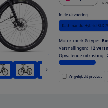
Ric
In de uitvoering
Kathmandu Hybrid SLX 7
Motor, merk & type:
Bo
Versnellingen:
12 versn
Opvallende uitrusting:
Bekijk alle specificaties
Vergelijk dit product