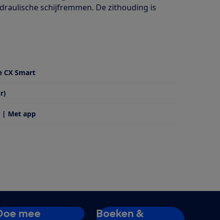
ydraulische schijfremmen. De zithouding is
e CX Smart
r)
 | Met app
Doe mee
Boeken &