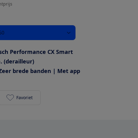
htprijs
50
sch Performance CX Smart
. (derailleur)
Zeer brede banden | Met app
Favoriet
Cube Kathmandu Hybrid SLX 750 toevoegen aan je 