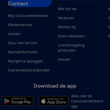
Contact
Wie zijn we
W
Mijn Consumentenbond
Vacatures
S
Klantenservice
Werken bij
Contact
Onze inkomsten
M
Stuur een bericht
Licentieregeling
predicaten
Klachtenformulier
Nieuws
Wijzigen & opzeggen
Overeenkomst ontbinden
Download de app
Alles over de
Consumentenbond-
app