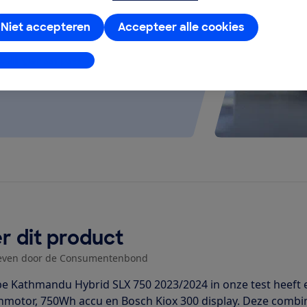
 kijken of de e-bike op rolletjes
Niet accepteren
Accepteer alle cookies
stellingen aanpassen
r dit product
even door de Consumentenbond
e Kathmandu Hybrid SLX 750 2023/2024 in onze test heeft
motor, 750Wh accu en Bosch Kiox 300 display. Deze combina