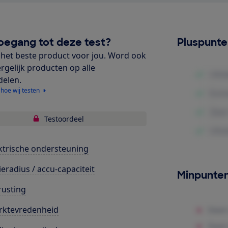
oegang tot deze test?
Pluspunt
het beste product voor jou. Word ook
ergelijk producten op alle
delen.
 hoe wij testen
Testoordeel
ktrische ondersteuning
ieradius / accu-capaciteit
Minpunte
rusting
rktevredenheid