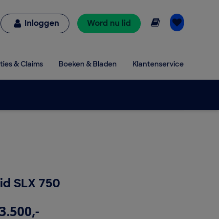
Online lezen
Inloggen
Word nu lid
ties & Claims
Boeken & Bladen
Klantenservice
id SLX 750
3.500,-