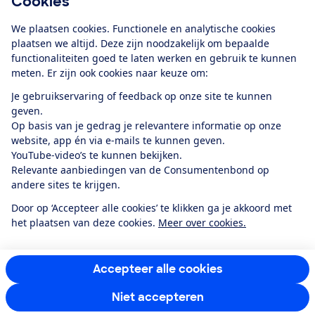
Cookies
Download de app
We plaatsen cookies. Functionele en analytische cookies
plaatsen we altijd. Deze zijn noodzakelijk om bepaalde
functionaliteiten goed te laten werken en gebruik te kunnen
meten. Er zijn ook cookies naar keuze om:
Alles over de
Consumentenbond-
Je gebruikservaring of feedback op onze site te kunnen
app
geven.
Op basis van je gedrag je relevantere informatie op onze
website, app én via e-mails te kunnen geven.
Algemene Voorwaarden
Privacyverklaring
YouTube-video’s te kunnen bekijken.
Cookiebeleid
Privacyvoorkeuren
Wijzigen & opzeggen
Relevante aanbiedingen van de Consumentenbond op
Toegankelijkheid
andere sites te krijgen.
RSS-feed nieuws
Facebook
Twitter
Instagram
Youtube
LinkedIn
Door op ‘Accepteer alle cookies’ te klikken ga je akkoord met
het plaatsen van deze cookies.
Meer over cookies.
12.901
consumenten
beoordelen de Consumentenbond
met gemiddeld
een
8,4
Accepteer alle cookies
Niet accepteren