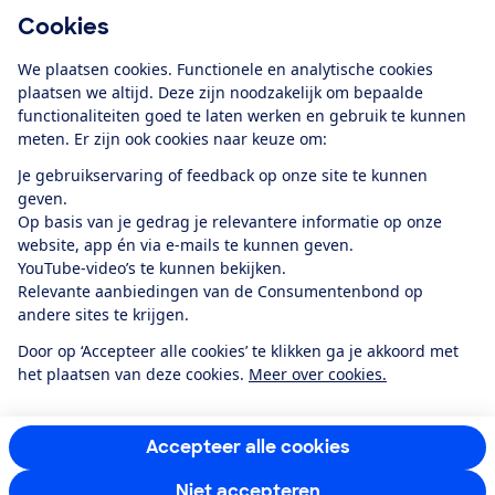
Cookies
Download de app
We plaatsen cookies. Functionele en analytische cookies
plaatsen we altijd. Deze zijn noodzakelijk om bepaalde
functionaliteiten goed te laten werken en gebruik te kunnen
meten. Er zijn ook cookies naar keuze om:
Alles over de
Consumentenbond-
Je gebruikservaring of feedback op onze site te kunnen
app
geven.
Op basis van je gedrag je relevantere informatie op onze
website, app én via e-mails te kunnen geven.
Algemene Voorwaarden
Privacyverklaring
YouTube-video’s te kunnen bekijken.
Cookiebeleid
Privacyvoorkeuren
Wijzigen & opzeggen
Relevante aanbiedingen van de Consumentenbond op
Toegankelijkheid
andere sites te krijgen.
RSS-feed nieuws
Facebook
Twitter
Instagram
Youtube
LinkedIn
Door op ‘Accepteer alle cookies’ te klikken ga je akkoord met
het plaatsen van deze cookies.
Meer over cookies.
12.901
consumenten
beoordelen de Consumentenbond
met gemiddeld
een
8,4
Accepteer alle cookies
Niet accepteren