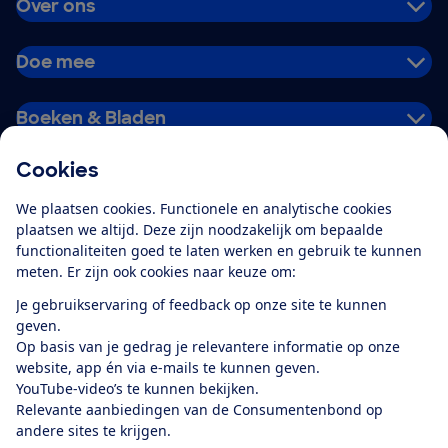
Over ons
Doe mee
Boeken & Bladen
Cookies
Download de app
We plaatsen cookies. Functionele en analytische cookies
plaatsen we altijd. Deze zijn noodzakelijk om bepaalde
functionaliteiten goed te laten werken en gebruik te kunnen
meten. Er zijn ook cookies naar keuze om:
Alles over de
Consumentenbond-
Je gebruikservaring of feedback op onze site te kunnen
app
geven.
Op basis van je gedrag je relevantere informatie op onze
website, app én via e-mails te kunnen geven.
Algemene Voorwaarden
Privacyverklaring
YouTube-video’s te kunnen bekijken.
Cookiebeleid
Privacyvoorkeuren
Wijzigen & opzeggen
Relevante aanbiedingen van de Consumentenbond op
Toegankelijkheid
andere sites te krijgen.