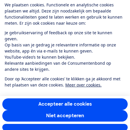
Download de app
We plaatsen cookies. Functionele en analytische cookies
plaatsen we altijd. Deze zijn noodzakelijk om bepaalde
functionaliteiten goed te laten werken en gebruik te kunnen
meten. Er zijn ook cookies naar keuze om:
Alles over de
Consumentenbond-
Je gebruikservaring of feedback op onze site te kunnen
app
geven.
Op basis van je gedrag je relevantere informatie op onze
website, app én via e-mails te kunnen geven.
Algemene Voorwaarden
Privacyverklaring
YouTube-video’s te kunnen bekijken.
Cookiebeleid
Privacyvoorkeuren
Wijzigen & opzeggen
Relevante aanbiedingen van de Consumentenbond op
Toegankelijkheid
andere sites te krijgen.
RSS-feed nieuws
Facebook
Twitter
Instagram
Youtube
LinkedIn
Door op ‘Accepteer alle cookies’ te klikken ga je akkoord met
het plaatsen van deze cookies.
Meer over cookies.
12.901
consumenten
beoordelen de Consumentenbond
met gemiddeld
een
8,4
Accepteer alle cookies
Niet accepteren
Instellingen aanpassen