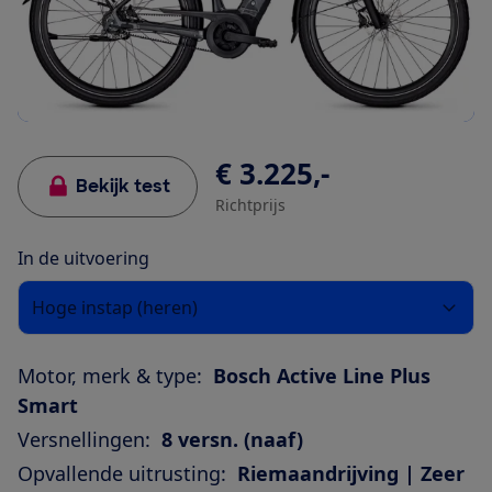
€ 3.225,-
Bekijk test
Richtprijs
In de uitvoering
Hoge instap (heren)
Motor, merk & type:
Bosch Active Line Plus
Smart
Versnellingen:
8 versn. (naaf)
Opvallende uitrusting:
Riemaandrijving | Zeer