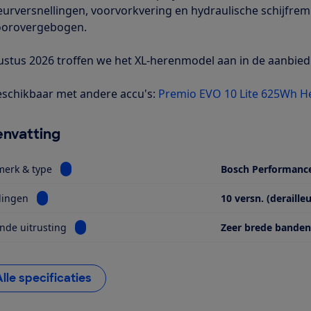
leurversnellingen, voorvorkvering en hydraulische schijfre
voorovergebogen.
ustus 2026 troffen we het XL-herenmodel aan in de aanbied
schikbaar met andere accu's:
Premio EVO 10 Lite 625Wh H
nvatting
Bekijk informatie voor Motor, merk & type
merk & type
Bosch Performanc
Bekijk informatie voor Versnellingen
lingen
10 versn. (derailleu
Bekijk informatie voor Opvallende uitrusting
nde uitrusting
Zeer brede banden
Alle specificaties