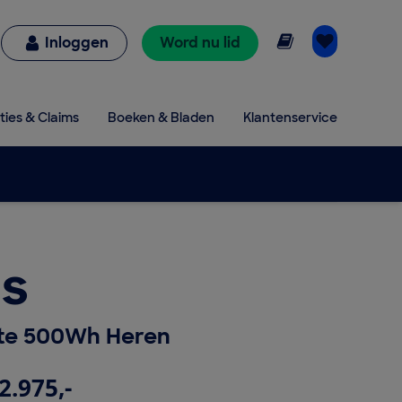
Online lezen
Inloggen
Word nu lid
ties & Claims
Boeken & Bladen
Klantenservice
s
ite 500Wh Heren
2.975,-