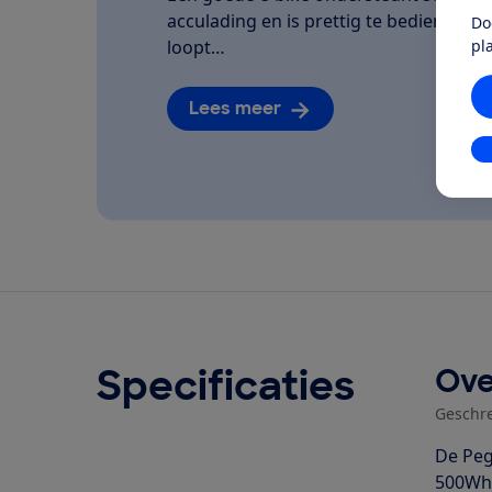
acculading en is prettig te bedienen. We
Do
pl
loopt…
Lees meer
In
Specificaties
Ove
Geschr
De Peg
500Wh 