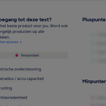
oegang tot deze test?
Pluspunt
het beste product voor jou. Word ook
ergelijk producten op alle
delen.
 hoe wij testen
Testoordeel
ktrische ondersteuning
ieradius / accu-capaciteit
Minpunte
rusting
rktevredenheid