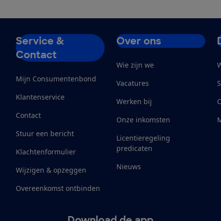
Service &
Over ons
Contact
Wie zijn we
W
Mijn Consumentenbond
Vacatures
S
Klantenservice
Werken bij
Contact
Onze inkomsten
M
Stuur een bericht
Licentieregeling
predicaten
Klachtenformulier
Nieuws
Wijzigen & opzeggen
Overeenkomst ontbinden
Download de app