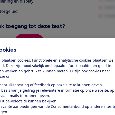
iening en display
orgeluid
k toegang tot deze test?
Word lid
ookies
Al lid? Log in
 plaatsen cookies. Functionele en analytische cookies plaatsen we
tijd. Deze zijn noodzakelijk om bepaalde functionaliteiten goed te
ten werken en gebruik te kunnen meten. Er zijn ook cookies naar
uze om:
 gebruikservaring of feedback op onze site te kunnen geven.
 basis van je gedrag je relevantere informatie op onze website, a
 via e-mails te kunnen geven.
test
uTube-video’s te kunnen bekijken.
levante aanbiedingen van de Consumentenbond op andere sites t
ijgen.
at je ver fietsen op een