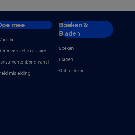
Doe mee
Boeken &
Bladen
ord lid
Boeken
teun een actie of claim
Bladen
Consumentenbond Panel
Online lezen
eld misleiding