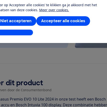
 kijken of de e-bike op rolletjes
or op ‘Accepteer alle cookies’ te klikken ga je akkoord met het
aatsen van deze cookies.
Meer over cookies.
Niet accepteren
Accepteer alle cookies
stellingen aanpassen
r dit product
even door de Consumentenbond
asus Premio EVO 10 Lite 2024 in onze test heeft een Bosc
accu en Bosch Intuvia 100 display. Deze combinatie hebben 