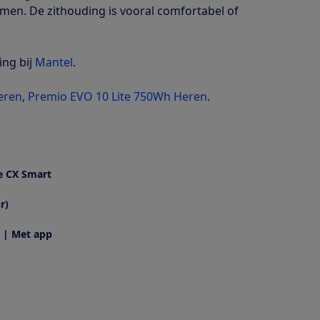
mmen. De zithouding is vooral comfortabel of
ing bij
Mantel
.
eren
,
Premio EVO 10 Lite 750Wh Heren
.
e CX Smart
r)
 | Met app