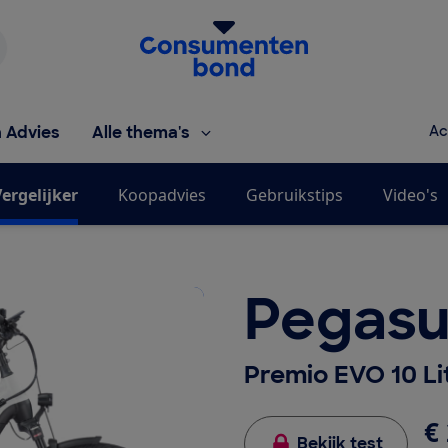
Homepage van de Consumentenbond
h Advies
Alle thema's
Ac
ergelijker
Koopadvies
Gebruikstips
Video's
Pegasu
Premio EVO 10 L
€ 
Bekijk test