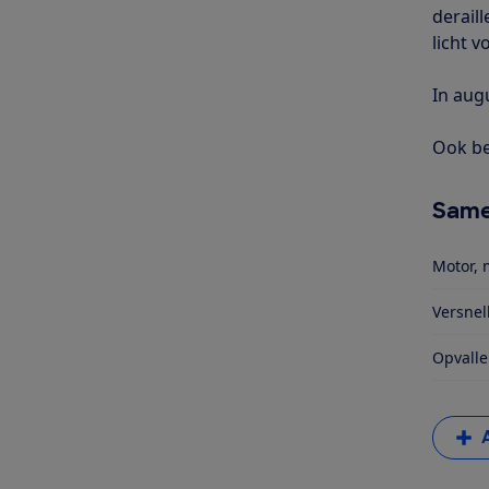
derail
licht 
In aug
Ook be
Same
Motor, 
Versnel
Opvalle