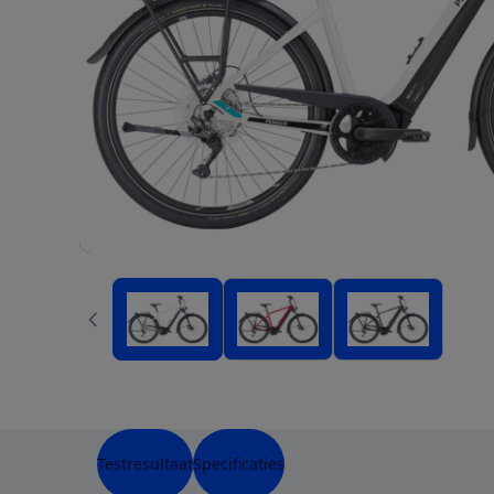
Testresultaat
Specificaties