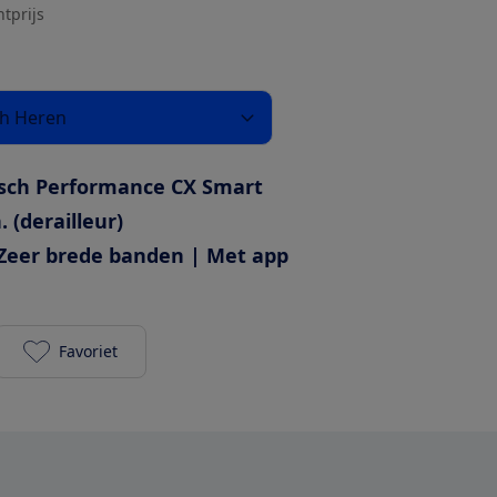
htprijs
Wh Heren
sch Performance CX Smart
. (derailleur)
Zeer brede banden | Met app
Favoriet
Pegasus Premio EVO 10 Lite 500Wh Heren toevoege