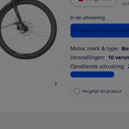
Ric
In de uitvoering
Premio EVO 10 Lite 500
Motor, merk & type:
Bo
Versnellingen:
10 versn
Opvallende uitrusting:
Bekijk alle specificaties
Vergelijk dit product