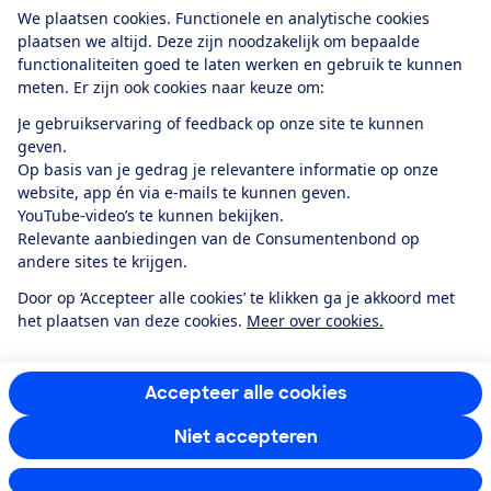
Download de app
We plaatsen cookies. Functionele en analytische cookies
plaatsen we altijd. Deze zijn noodzakelijk om bepaalde
functionaliteiten goed te laten werken en gebruik te kunnen
meten. Er zijn ook cookies naar keuze om:
Alles over de
Consumentenbond-
Je gebruikservaring of feedback op onze site te kunnen
app
geven.
Op basis van je gedrag je relevantere informatie op onze
website, app én via e-mails te kunnen geven.
Algemene Voorwaarden
Privacyverklaring
YouTube-video’s te kunnen bekijken.
Cookiebeleid
Privacyvoorkeuren
Wijzigen & opzeggen
Relevante aanbiedingen van de Consumentenbond op
Toegankelijkheid
andere sites te krijgen.
RSS-feed nieuws
Facebook
Twitter
Instagram
Youtube
LinkedIn
Door op ‘Accepteer alle cookies’ te klikken ga je akkoord met
het plaatsen van deze cookies.
Meer over cookies.
12.901
consumenten
beoordelen de Consumentenbond
met gemiddeld
een
8,4
Accepteer alle cookies
Niet accepteren
Instellingen aanpassen