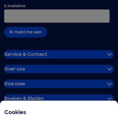
E-mailadres
Ik meld me aan
Service & Contact
Over ons
Doe mee
Boeken & Bladen
Cookies