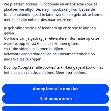
Download de app
We plaatsen cookies. Functionele en analytische cookies
plaatsen we altijd. Deze zijn noodzakelijk om bepaalde
functionaliteiten goed te laten werken en gebruik te kunnen
meten. Er zijn ook cookies naar keuze om:
Alles over de
Consumentenbond-
Je gebruikservaring of feedback op onze site te kunnen
app
geven.
Op basis van je gedrag je relevantere informatie op onze
website, app én via e-mails te kunnen geven.
Algemene Voorwaarden
Privacyverklaring
YouTube-video’s te kunnen bekijken.
Cookiebeleid
Privacyvoorkeuren
Wijzigen & opzeggen
Relevante aanbiedingen van de Consumentenbond op
Toegankelijkheid
andere sites te krijgen.
RSS-feed nieuws
Facebook
Twitter
Instagram
Youtube
LinkedIn
Door op ‘Accepteer alle cookies’ te klikken ga je akkoord met
het plaatsen van deze cookies.
Meer over cookies.
12.901
consumenten
beoordelen de Consumentenbond
met gemiddeld
een
8,4
Accepteer alle cookies
Niet accepteren
Instellingen aanpassen