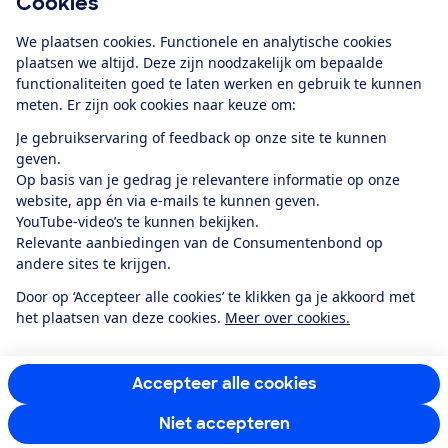
Cookies
Download de app
We plaatsen cookies. Functionele en analytische cookies
plaatsen we altijd. Deze zijn noodzakelijk om bepaalde
functionaliteiten goed te laten werken en gebruik te kunnen
meten. Er zijn ook cookies naar keuze om:
Alles over de
Consumentenbond-
Je gebruikservaring of feedback op onze site te kunnen
app
geven.
Op basis van je gedrag je relevantere informatie op onze
website, app én via e-mails te kunnen geven.
Algemene Voorwaarden
Privacyverklaring
YouTube-video’s te kunnen bekijken.
Cookiebeleid
Privacyvoorkeuren
Wijzigen & opzeggen
Relevante aanbiedingen van de Consumentenbond op
Toegankelijkheid
andere sites te krijgen.
RSS-feed nieuws
Facebook
Twitter
Instagram
Youtube
LinkedIn
Door op ‘Accepteer alle cookies’ te klikken ga je akkoord met
het plaatsen van deze cookies.
Meer over cookies.
12.901
consumenten
beoordelen de Consumentenbond
met gemiddeld
een
8,4
Accepteer alle cookies
Niet accepteren