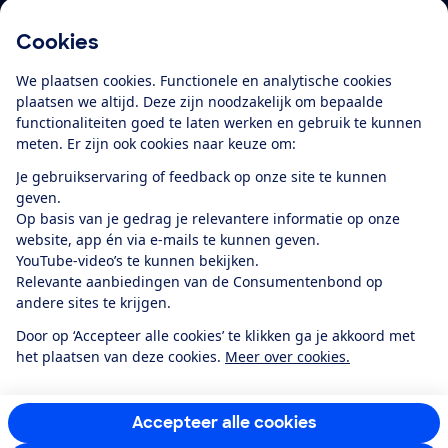
Cookies
Download de app
We plaatsen cookies. Functionele en analytische cookies
plaatsen we altijd. Deze zijn noodzakelijk om bepaalde
functionaliteiten goed te laten werken en gebruik te kunnen
meten. Er zijn ook cookies naar keuze om:
Alles over de
Consumentenbond-
Je gebruikservaring of feedback op onze site te kunnen
app
geven.
Op basis van je gedrag je relevantere informatie op onze
website, app én via e-mails te kunnen geven.
Algemene Voorwaarden
Privacyverklaring
YouTube-video’s te kunnen bekijken.
Cookiebeleid
Privacyvoorkeuren
Wijzigen & opzeggen
Relevante aanbiedingen van de Consumentenbond op
Toegankelijkheid
andere sites te krijgen.
RSS-feed nieuws
Facebook
Twitter
Instagram
Youtube
LinkedIn
Door op ‘Accepteer alle cookies’ te klikken ga je akkoord met
het plaatsen van deze cookies.
Meer over cookies.
12.901
consumenten
beoordelen de Consumentenbond
met gemiddeld
een
8,4
Accepteer alle cookies