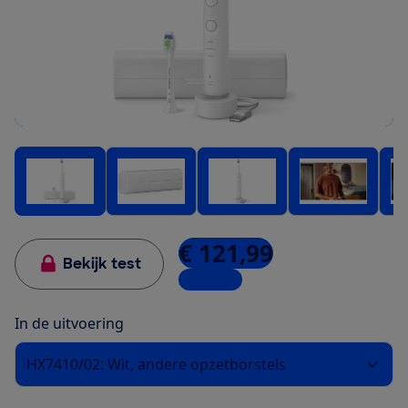
€ 121,99
Bekijk test
3 winkels
In de uitvoering
HX7410/02: Wit, andere opzetborstels