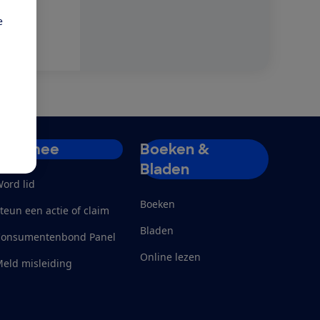
e
Doe mee
Boeken &
Bladen
ord lid
Boeken
teun een actie of claim
Bladen
Consumentenbond Panel
Online lezen
eld misleiding