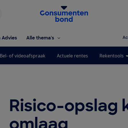
Homepage van de Consumentenbond
h Advies
Alle thema's
Ac
Bel- of videoafspraak
Actuele rentes
Rekentools
Risico-opslag 
omlaag