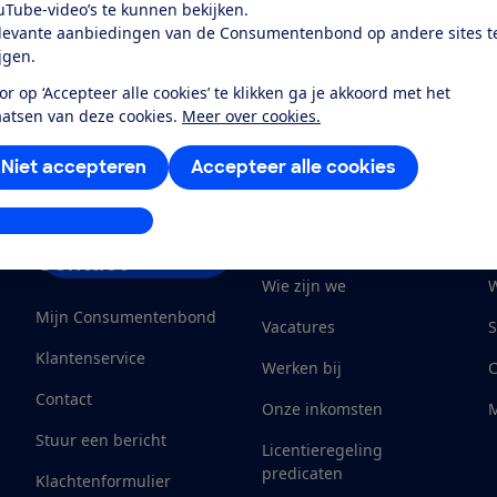
uTube-video’s te kunnen bekijken.
verlaagd wordt. Wat zijn de voorwaarden bij je
levante aanbiedingen van de Consumentenbond op andere sites t
hypotheekaanbieder?
ijgen.
10 oktober 2025
or op ‘Accepteer alle cookies’ te klikken ga je akkoord met het
aatsen van deze cookies.
Meer over cookies.
Niet accepteren
Accepteer alle cookies
stellingen aanpassen
Service &
Over ons
Contact
Wie zijn we
W
Mijn Consumentenbond
Vacatures
S
Klantenservice
Werken bij
Contact
Onze inkomsten
M
Stuur een bericht
Licentieregeling
predicaten
Klachtenformulier