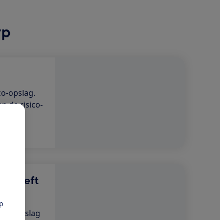
rp
co-opslag.
n de risico-
en heeft
pp
sico-opslag