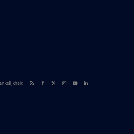
RSS-feed nieuws
Facebook
Twitter
Instagram
Youtube
LinkedIn
ankelijkheid