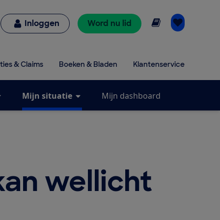
Online lezen
Inloggen
Word nu lid
ties & Claims
Boeken & Bladen
Klantenservice
Mijn situatie
Mijn dashboard
kan wellicht