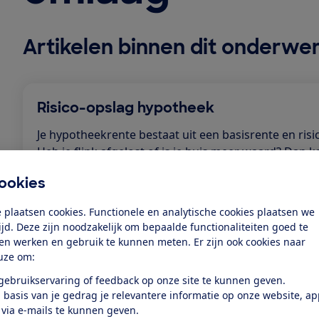
Artikelen binnen dit onderwe
Risico-opslag hypotheek
Je hypotheekrente bestaat uit een basisrente en risi
Heb je flink afgelost of is je huis meer waard? Dan ka
opslag soms omlaag of vervallen.
ookies
29 september 2025
 plaatsen cookies. Functionele en analytische cookies plaatsen we
tijd. Deze zijn noodzakelijk om bepaalde functionaliteiten goed te
ten werken en gebruik te kunnen meten. Er zijn ook cookies naar
uze om:
Lagere risico-opslag, welke voorwaard
je bank?
 gebruikservaring of feedback op onze site te kunnen geven.
 basis van je gedrag je relevantere informatie op onze website, a
Je kunt veel besparen op je hypotheekrente als de ri
 via e-mails te kunnen geven.