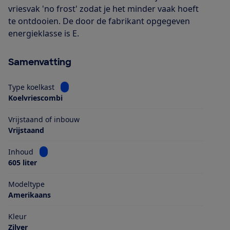
vriesvak 'no frost' zodat je het minder vaak hoeft
te ontdooien. De door de fabrikant opgegeven
energieklasse is E.
Samenvatting
Bekijk informatie voor Type koelkast
Type koelkast
Koelvriescombi
Vrijstaand of inbouw
Vrijstaand
Bekijk informatie voor Inhoud
Inhoud
605 liter
Modeltype
Amerikaans
Kleur
Zilver