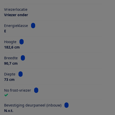
Vriezerlocatie
Vriezer onder
Bekijk informatie voor Energieklasse
Energieklasse
E
Bekijk informatie voor Hoogte
Hoogte
182,6 cm
Bekijk informatie voor Breedte
Breedte
90,7 cm
Bekijk informatie voor Diepte
Diepte
73 cm
Bekijk informatie voor No frost-vriezer
No frost-vriezer
Bekijk informatie voor Beves
Bevestiging deurpaneel (inbouw)
N.v.t.