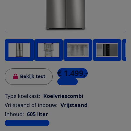
€ 1.499,-
Bekijk test
3 winkels
Type koelkast:
Koelvriescombi
Vrijstaand of inbouw:
Vrijstaand
Inhoud:
605 liter
Bekijk alle specificaties