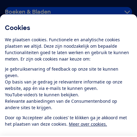
Boeken & Bladen
Cookies
Download de app
We plaatsen cookies. Functionele en analytische cookies
plaatsen we altijd. Deze zijn noodzakelijk om bepaalde
functionaliteiten goed te laten werken en gebruik te kunnen
meten. Er zijn ook cookies naar keuze om:
Alles over de
Consumentenbond-
Je gebruikservaring of feedback op onze site te kunnen
app
geven.
Op basis van je gedrag je relevantere informatie op onze
website, app én via e-mails te kunnen geven.
Algemene Voorwaarden
Privacyverklaring
YouTube-video’s te kunnen bekijken.
Cookiebeleid
Privacyvoorkeuren
Wijzigen & opzeggen
Relevante aanbiedingen van de Consumentenbond op
Toegankelijkheid
andere sites te krijgen.
RSS-feed nieuws
Facebook
Twitter
Instagram
Youtube
LinkedIn
Door op ‘Accepteer alle cookies’ te klikken ga je akkoord met
het plaatsen van deze cookies.
Meer over cookies.
12.901
consumenten
beoordelen de Consumentenbond
met gemiddeld
een
8,4