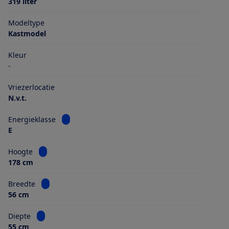
319 liter
Modeltype
Kastmodel
Kleur
-
Vriezerlocatie
N.v.t.
Bekijk informatie voor Energieklasse
Energieklasse
E
Bekijk informatie voor Hoogte
Hoogte
178 cm
Bekijk informatie voor Breedte
Breedte
56 cm
Bekijk informatie voor Diepte
Diepte
55 cm