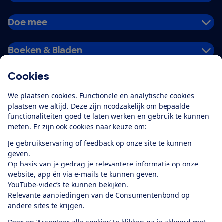
Doe mee
Boeken & Bladen
Cookies
Download de app
We plaatsen cookies. Functionele en analytische cookies
plaatsen we altijd. Deze zijn noodzakelijk om bepaalde
functionaliteiten goed te laten werken en gebruik te kunnen
meten. Er zijn ook cookies naar keuze om:
Alles over de
Consumentenbond-
Je gebruikservaring of feedback op onze site te kunnen
app
geven.
Op basis van je gedrag je relevantere informatie op onze
website, app én via e-mails te kunnen geven.
Algemene Voorwaarden
Privacyverklaring
YouTube-video’s te kunnen bekijken.
Cookiebeleid
Privacyvoorkeuren
Wijzigen & opzeggen
Relevante aanbiedingen van de Consumentenbond op
Toegankelijkheid
andere sites te krijgen.
RSS-feed nieuws
Facebook
Twitter
Instagram
Youtube
LinkedIn
Door op ‘Accepteer alle cookies’ te klikken ga je akkoord met