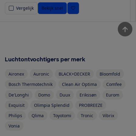
Vergelijk
Bekijk snel
Luchtontvochtigers per merk
Aironex
Auronic
BLACK+DECKER
Bloomfold
Bosch Thermotechnik
Clean Air Optima
Comfee
De'Longhi
Domo
Duux
Erikssøn
Eurom
Exquisit
Olimpia Splendid
PROBREEZE
Philips
Qlima
Toyotomi
Tronic
Vibrix
Vonia