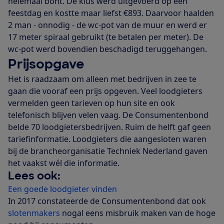
helemaal bont. De klus werd uitgevoerd op een
feestdag en kostte maar liefst €893. Daarvoor haalden
2 man - onnodig - de wc-pot van de muur en werd er
17 meter spiraal gebruikt (te betalen per meter). De
wc-pot werd bovendien beschadigd teruggehangen.
Prijsopgave
Het is raadzaam om alleen met bedrijven in zee te
gaan die vooraf een prijs opgeven. Veel loodgieters
vermelden geen tarieven op hun site en ook
telefonisch blijven velen vaag. De Consumentenbond
belde 70 loodgietersbedrijven. Ruim de helft gaf geen
tariefinformatie. Loodgieters die aangesloten waren
bij de brancheorganisatie Techniek Nederland gaven
het vaakst wél die informatie.
Lees ook:
Een goede loodgieter vinden
In 2017 constateerde de Consumentenbond dat ook
slotenmakers
nogal eens misbruik maken van de hoge