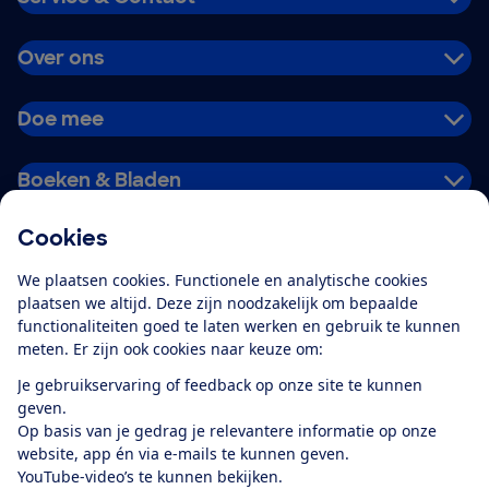
Over ons
Doe mee
Boeken & Bladen
Cookies
Download de app
We plaatsen cookies. Functionele en analytische cookies
plaatsen we altijd. Deze zijn noodzakelijk om bepaalde
functionaliteiten goed te laten werken en gebruik te kunnen
meten. Er zijn ook cookies naar keuze om:
Alles over de
Consumentenbond-
Je gebruikservaring of feedback op onze site te kunnen
app
geven.
Op basis van je gedrag je relevantere informatie op onze
website, app én via e-mails te kunnen geven.
Algemene Voorwaarden
Privacyverklaring
YouTube-video’s te kunnen bekijken.
Cookiebeleid
Privacyvoorkeuren
Wijzigen & opzeggen