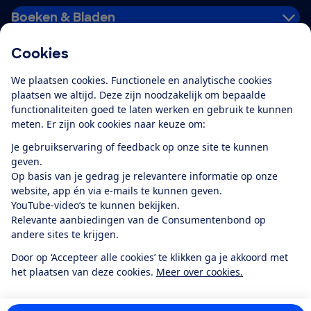
Boeken & Bladen
Cookies
Download de app
We plaatsen cookies. Functionele en analytische cookies
plaatsen we altijd. Deze zijn noodzakelijk om bepaalde
functionaliteiten goed te laten werken en gebruik te kunnen
meten. Er zijn ook cookies naar keuze om:
Alles over de
Consumentenbond-
Je gebruikservaring of feedback op onze site te kunnen
app
geven.
Op basis van je gedrag je relevantere informatie op onze
website, app én via e-mails te kunnen geven.
Algemene Voorwaarden
Privacyverklaring
YouTube-video’s te kunnen bekijken.
Cookiebeleid
Privacyvoorkeuren
Wijzigen & opzeggen
Relevante aanbiedingen van de Consumentenbond op
Toegankelijkheid
andere sites te krijgen.
RSS-feed nieuws
Facebook
Twitter
Instagram
Youtube
LinkedIn
Door op ‘Accepteer alle cookies’ te klikken ga je akkoord met
het plaatsen van deze cookies.
Meer over cookies.
12.901
consumenten
beoordelen de Consumentenbond
met gemiddeld
een
8,4