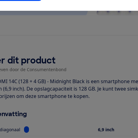
r dit product
even door de Consumentenbond
MI 14C (128 + 4 GB) - Midnight Black is een smartphone me
 (6,9 inch). De opslagcapaciteit is 128 GB. Je kunt twee sim
prijzen om deze smartphone te kopen.
nvatting
Bekijk informatie voor Schermdiagonaal
diagonaal
6,9 inch