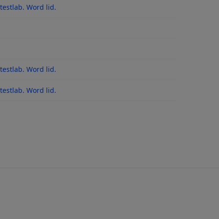
estlab. Word lid.
es
estlab. Word lid.
 na updates
estlab. Word lid.