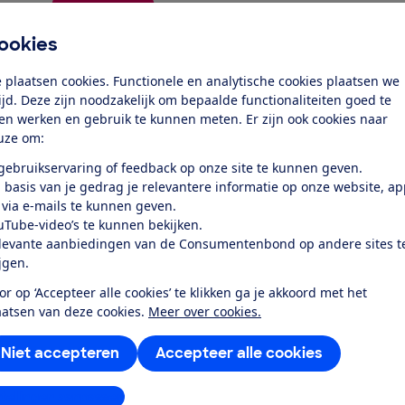
Word lid
ookies
Al lid? Log in
 plaatsen cookies. Functionele en analytische cookies plaatsen we
tijd. Deze zijn noodzakelijk om bepaalde functionaliteiten goed te
ten werken en gebruik te kunnen meten. Er zijn ook cookies naar
uze om:
 gebruikservaring of feedback op onze site te kunnen geven.
 basis van je gedrag je relevantere informatie op onze website, a
 via e-mails te kunnen geven.
test
uTube-video’s te kunnen bekijken.
levante aanbiedingen van de Consumentenbond op andere sites t
ijgen.
eeft een goede batterij, en kan
or op ‘Accepteer alle cookies’ te klikken ga je akkoord met het
regenbui...
aatsen van deze cookies.
Meer over cookies.
Niet accepteren
Accepteer alle cookies
stellingen aanpassen