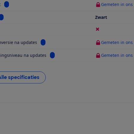
Bekijk informatie voor Gewicht
t
Gemeten in ons t
Bekijk informatie voor Kleur
Zwart
ijk informatie voor 5G
Bekijk informatie voor Systeemversie na updat
versie na updates
Gemeten in ons t
Bekijk informatie voor Beveiligingsniveau
gingsniveau na updates
Gemeten in ons t
Alle specificaties