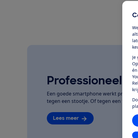
C
We
al
la
ke
Je
Op
én
Professioneel ge
Yo
Re
kr
Een goede smartphone werkt prettig, h
Do
tegen een stootje. Of tegen een flinke 
pl
Lees meer
In