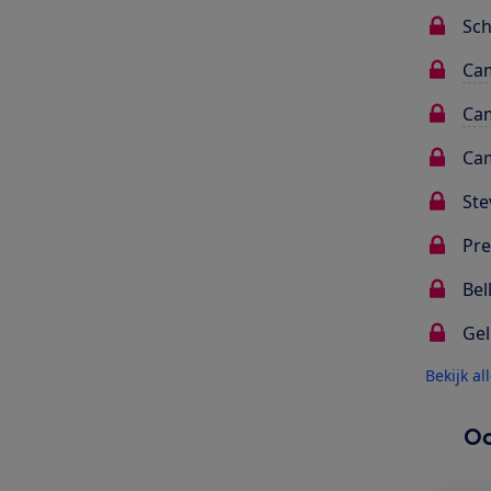
Sc
Cam
Cam
Cam
Ste
Pre
Bel
Gel
Bekijk al
Oo