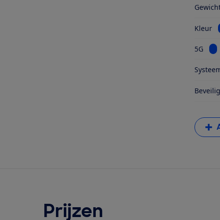
Gewich
Kleur
Bek
5G
Systeem
Beveili
Prijzen