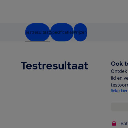
Testresultaat
Specificaties
Prijzen
Testresultaat
Ook t
Ontdek 
lid en v
testoor
Bekijk hier
Bat