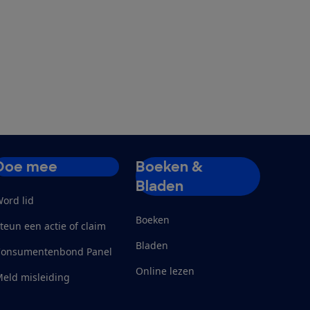
Doe mee
Boeken &
Bladen
ord lid
Boeken
teun een actie of claim
Bladen
Consumentenbond Panel
Online lezen
eld misleiding