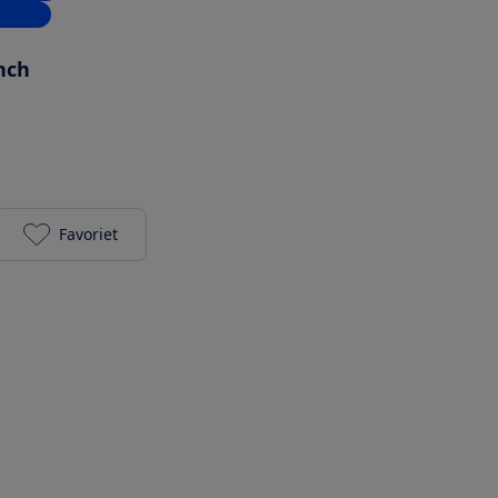
inkels
inch
Favoriet
REDMI 14C (128 + 4 GB) - Midnight Black toevoegen