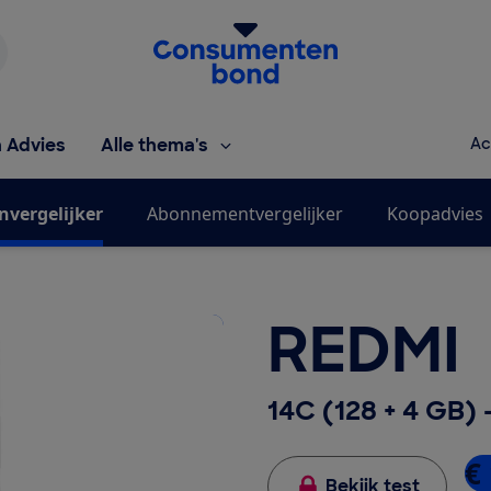
Homepage van de Consumentenbond
h Advies
Alle thema's
Ac
nvergelijker
Abonnementvergelijker
Koopadvies
REDMI
14C (128 + 4 GB) 
€ 
Bekijk test