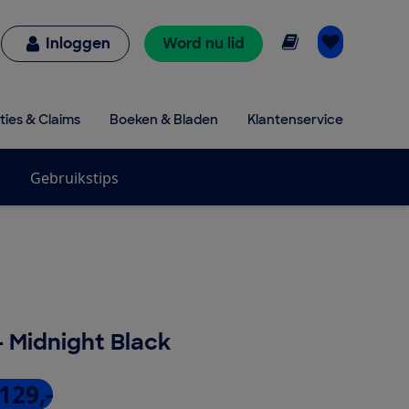
Online lezen
Inloggen
Word nu lid
ties & Claims
Boeken & Bladen
Klantenservice
Gebruikstips
- Midnight Black
129,-