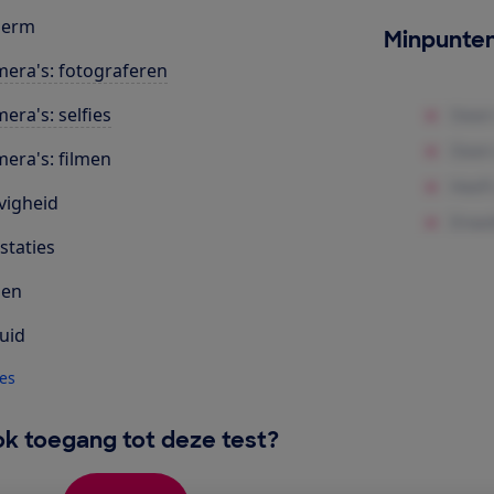
herm
Minpunte
era's: fotograferen
era's: selfies
era's: filmen
vigheid
staties
len
uid
les
k toegang tot deze test?