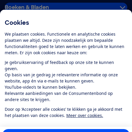
Boeken & Bladen
Cookies
Download de app
We plaatsen cookies. Functionele en analytische cookies
plaatsen we altijd. Deze zijn noodzakelijk om bepaalde
functionaliteiten goed te laten werken en gebruik te kunnen
meten. Er zijn ook cookies naar keuze om:
Alles over de
Consumentenbond-
Je gebruikservaring of feedback op onze site te kunnen
app
geven.
Op basis van je gedrag je relevantere informatie op onze
website, app én via e-mails te kunnen geven.
Algemene Voorwaarden
Privacyverklaring
YouTube-video’s te kunnen bekijken.
Cookiebeleid
Privacyvoorkeuren
Wijzigen & opzeggen
Relevante aanbiedingen van de Consumentenbond op
Toegankelijkheid
andere sites te krijgen.
RSS-feed nieuws
Facebook
Twitter
Instagram
Youtube
LinkedIn
Door op ‘Accepteer alle cookies’ te klikken ga je akkoord met
het plaatsen van deze cookies.
Meer over cookies.
12.901
consumenten
beoordelen de Consumentenbond
met gemiddeld
een
8,4