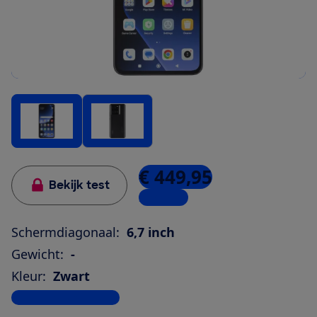
€ 449,95
Bekijk test
2 winkels
Schermdiagonaal:
6,7 inch
Gewicht:
-
Kleur:
Zwart
Bekijk alle specificaties