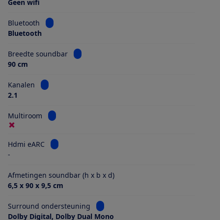
Geen wifi
Bekijk informatie voor Bluetooth
Bluetooth
Bluetooth
Bekijk informatie voor Breedte soundbar
Breedte soundbar
90 cm
Bekijk informatie voor Kanalen
Kanalen
2.1
Bekijk informatie voor Multiroom
Multiroom
Bekijk informatie voor Hdmi eARC
Hdmi eARC
-
Afmetingen soundbar (h x b x d)
6,5 x 90 x 9,5 cm
Bekijk informatie voor Surround ond
Surround ondersteuning
Dolby Digital, Dolby Dual Mono