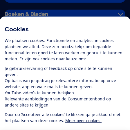
Boeken & Bladen
Cookies
Download de app
We plaatsen cookies. Functionele en analytische cookies
plaatsen we altijd. Deze zijn noodzakelijk om bepaalde
functionaliteiten goed te laten werken en gebruik te kunnen
meten. Er zijn ook cookies naar keuze om:
Alles over de
Consumentenbond-
Je gebruikservaring of feedback op onze site te kunnen
app
geven.
Op basis van je gedrag je relevantere informatie op onze
website, app én via e-mails te kunnen geven.
Algemene Voorwaarden
Privacyverklaring
YouTube-video’s te kunnen bekijken.
Cookiebeleid
Privacyvoorkeuren
Wijzigen & opzeggen
Relevante aanbiedingen van de Consumentenbond op
Toegankelijkheid
andere sites te krijgen.
RSS-feed nieuws
Facebook
Twitter
Instagram
Youtube
LinkedIn
Door op ‘Accepteer alle cookies’ te klikken ga je akkoord met
het plaatsen van deze cookies.
Meer over cookies.
12.901
consumenten
beoordelen de Consumentenbond
met gemiddeld
een
8,4