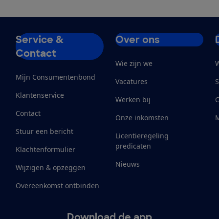
Service &
Over ons
Contact
Wie zijn we
W
Mijn Consumentenbond
Vacatures
S
Klantenservice
Werken bij
Contact
Onze inkomsten
M
Stuur een bericht
Licentieregeling
predicaten
Klachtenformulier
Nieuws
Wijzigen & opzeggen
Overeenkomst ontbinden
Download de app