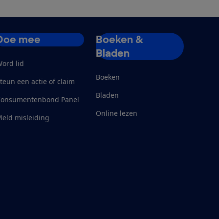
Doe mee
Boeken &
Bladen
ord lid
Boeken
teun een actie of claim
Bladen
Consumentenbond Panel
Online lezen
eld misleiding