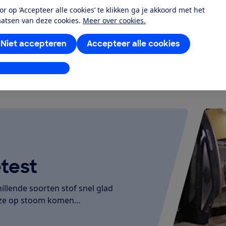
or op ‘Accepteer alle cookies’ te klikken ga je akkoord met het
aatsen van deze cookies.
Meer over cookies.
k alle geteste producten
Niet accepteren
Accepteer alle cookies
stellingen aanpassen
test
illende soorten stof snel glad
d ze op stoom komen…