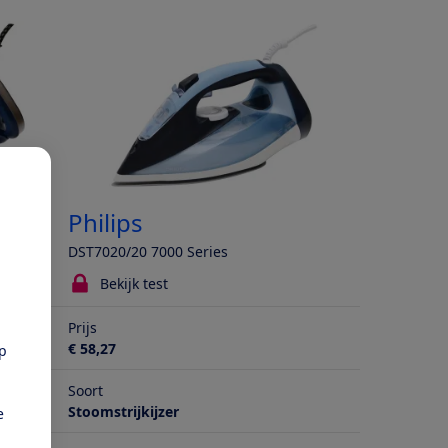
Philips
DST7020/20 7000 Series
Bekijk test
Prijs
€ 58,27
pp
Soort
Stoomstrijkijzer
e