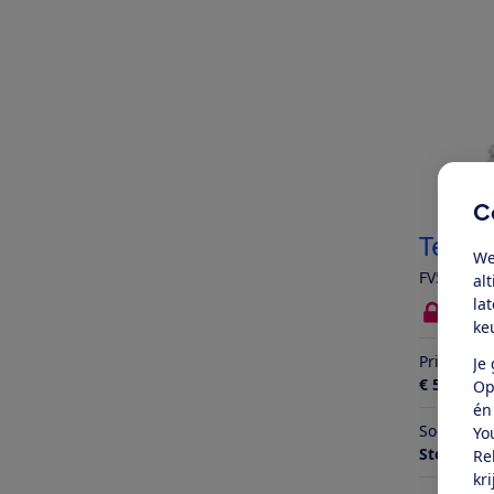
C
Tefal
We
FV5781 Ea
al
la
Bekij
ke
Prijs
Je
€ 59,99
Op
én
Soort
Yo
Stoomstri
Re
kr