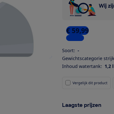
Wij zi
€ 59,99
3 winkels
Soort:
-
Gewichtscategorie strijk
Inhoud watertank:
1,2 l
Vergelijk dit product
Laagste prijzen