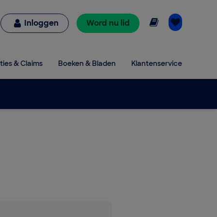
Online lezen
Inloggen
Word nu lid
ties & Claims
Boeken & Bladen
Klantenservice