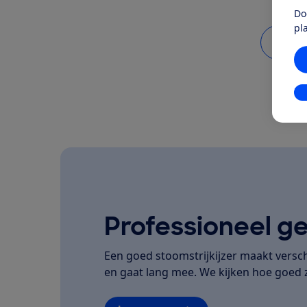
Do
pl
Bekij
In
Professioneel ge
Een goed stoomstrijkijzer maakt versch
en gaat lang mee. We kijken hoe goe