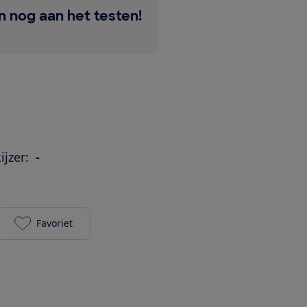
jn nog aan het testen!
ijzer:
-
Favoriet
Tristar ST-8930 toevoegen aan je favorieten