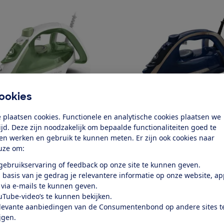
ookies
Tefal
 plaatsen cookies. Functionele en analytische cookies plaatsen we
sygliss Eco
FV6830 Ultragliss Anti-Calc Plus
tijd. Deze zijn noodzakelijk om bepaalde functionaliteiten goed te
ten werken en gebruik te kunnen meten. Er zijn ook cookies naar
k test
Bekijk test
uze om:
Prijs
 gebruikservaring of feedback op onze site te kunnen geven.
€ 59,95
 basis van je gedrag je relevantere informatie op onze website, a
 via e-mails te kunnen geven.
Soort
uTube-video’s te kunnen bekijken.
jkijzer
Stoomstrijkijzer
levante aanbiedingen van de Consumentenbond op andere sites t
ijgen.