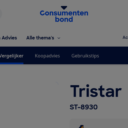
Homepage van de Consumentenbond
h Advies
Alle thema's
Ac
Vergelijker
Koopadvies
Gebruikstips
Tristar
ST-8930