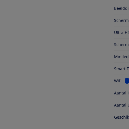
Beelddi
Scherm
Ultra H
Schermr
Miniled
Smart 
Be
Wifi
Aantal 
Aantal 
Geschik