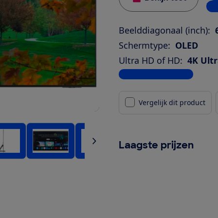
7 w
Beelddiagonaal (inch):
Schermtype:
OLED
Ultra HD of HD:
4K Ult
Bekijk alle specificaties
Vergelijk dit product
Laagste prijzen