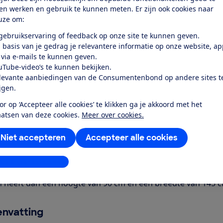
ten werken en gebruik te kunnen meten. Er zijn ook cookies naar
uze om:
 gebruikservaring of feedback op onze site te kunnen geven.
 basis van je gedrag je relevantere informatie op onze website, a
 via e-mails te kunnen geven.
uTube-video’s te kunnen bekijken.
r dit product
levante aanbiedingen van de Consumentenbond op andere sites t
ijgen.
even door de Consumentenbond
or op ‘Accepteer alle cookies’ te klikken ga je akkoord met het
sung QE65S95F is een oled-tv met een schermdiagonaal van 
aatsen van deze cookies.
Meer over cookies.
 schermresolutie (3840 x 2160 pixels) en is geschikt voor H
meer apps voor Netflix en Youtube. Je verbindt de tv met inte
Niet accepteren
Accepteer alle cookies
ssysteem met een opgegeven totaal vermogen van 70 Watt 
ngangen (waaronder een HDMI-ARC/eARC ingang) en 3 usb-p
stellingen aanpassen
le geluidsuitgang op (Toslink) en kun je via Bluetooth een k
n heeft dan een hoogte van 90 cm en een breedte van 145 cm.
nvatting