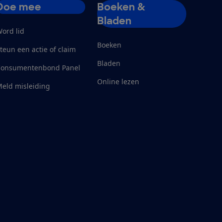
Doe mee
Boeken &
Bladen
ord lid
Boeken
teun een actie of claim
Bladen
Consumentenbond Panel
Online lezen
eld misleiding