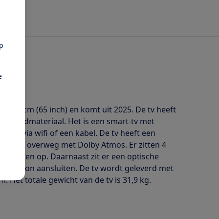
pp
e
165 cm (65 inch) en komt uit 2025. De tv heeft
DR-beeldmateriaal. Het is een smart-tv met
rnet via wifi of een kabel. De tv heeft een
en kan overweg met Dolby Atmos. Er zitten 4
oorten op. Daarnaast zit er een optische
optelefoon aansluiten. De tv wordt geleverd met
 Het totale gewicht van de tv is 31,9 kg.