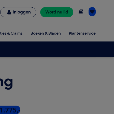
Online lezen
Inloggen
Word nu lid
ties & Claims
Boeken & Bladen
Klantenservice
ng
1.775,-