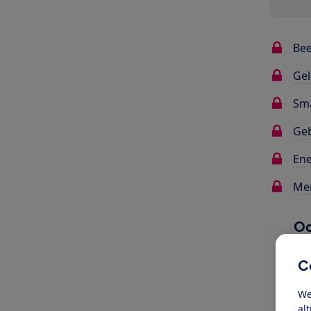
Bee
Gel
Sma
Ge
Ene
Me
Oo
C
We
al