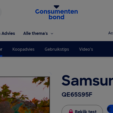
Homepage van de Consumentenbond
h Advies
Alle thema's
Ac
er
Koopadvies
Gebruikstips
Video's
Samsu
QE65S95F
€ 
Bekijk test