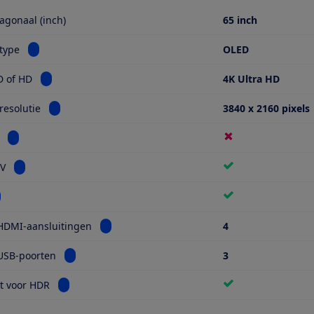
agonaal (inch)
65 inch
Bekijk informatie voor Schermtype
type
OLED
Bekijk informatie voor Ultra HD of HD
D of HD
4K Ultra HD
Bekijk informatie voor Schermresolutie
esolutie
3840 x 2160 pixels
Bekijk informatie voor Miniled
Bekijk informatie voor Smart TV
TV
kijk informatie voor Wifi
Bekijk informatie voor Aantal HDMI-aansluiti
HDMI-aansluitingen
4
Bekijk informatie voor Aantal USB-poorten
USB-poorten
3
Bekijk informatie voor Geschikt voor HDR
t voor HDR