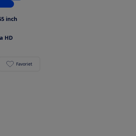
inkels
65 inch
ra HD
Favoriet
Samsung QE65S95F toevoegen aan je favorieten