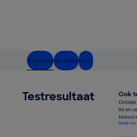
Testresultaat
Specificaties
Prijzen
Testresultaat
Ook t
Ontdek 
lid en v
testoor
Bekijk hier