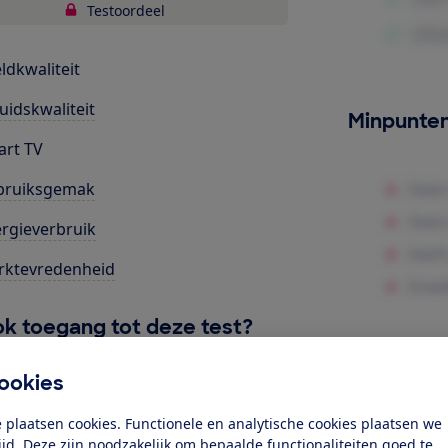
Testoordeel
ldkwaliteit
uidskwaliteit
Minpunte
rt TV
bruiksgemak
rgieverbruik
rktevredenheid
k toegang tot deze test?
ookies
Word lid
 plaatsen cookies. Functionele en analytische cookies plaatsen we
tijd. Deze zijn noodzakelijk om bepaalde functionaliteiten goed te
Al lid? Log in