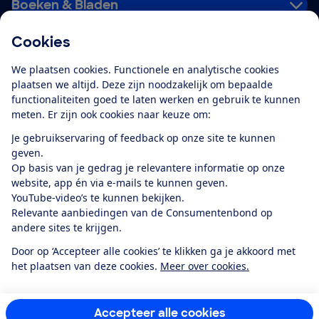
Boeken & Bladen
Cookies
Download de app
We plaatsen cookies. Functionele en analytische cookies
plaatsen we altijd. Deze zijn noodzakelijk om bepaalde
functionaliteiten goed te laten werken en gebruik te kunnen
meten. Er zijn ook cookies naar keuze om:
Alles over de
Consumentenbond-
Je gebruikservaring of feedback op onze site te kunnen
app
geven.
Op basis van je gedrag je relevantere informatie op onze
website, app én via e-mails te kunnen geven.
Algemene Voorwaarden
Privacyverklaring
YouTube-video’s te kunnen bekijken.
Cookiebeleid
Privacyvoorkeuren
Wijzigen & opzeggen
Relevante aanbiedingen van de Consumentenbond op
Toegankelijkheid
andere sites te krijgen.
RSS-feed nieuws
Facebook
Twitter
Instagram
Youtube
LinkedIn
Door op ‘Accepteer alle cookies’ te klikken ga je akkoord met
het plaatsen van deze cookies.
Meer over cookies.
12.901
consumenten
beoordelen de Consumentenbond
met gemiddeld
een
8,4
Accepteer alle cookies