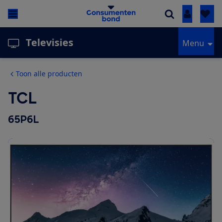
Inloggen
Televisies
Menu
Toon alle producten
TCL
65P6L