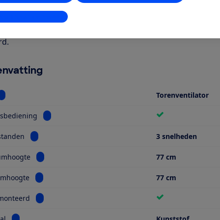
stellingen aanpassen
ie interesse heeft in een torenventilator, is de geteste Do
t van kunststof, uitgerust met 3 standen en heeft een time
rd.
nvatting
Bekijk informatie voor Soort
Torenventilator
Bekijk informatie voor Afstandsbediening
dsbediening
Bekijk informatie voor Aantal standen
standen
3 snelheden
Bekijk informatie voor Maximumhoogte
umhoogte
77 cm
Bekijk informatie voor Minimumhoogte
mhoogte
77 cm
Bekijk informatie voor Voorgemonteerd
monteerd
Bekijk informatie voor Materiaal
al
Kunststof