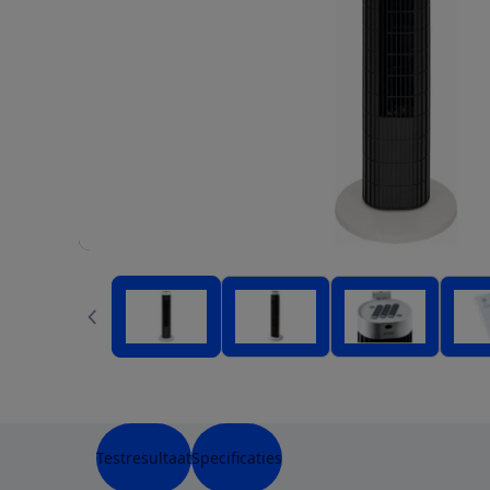
Testresultaat
Specificaties