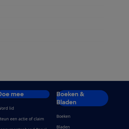
Doe mee
Boeken &
Bladen
ord lid
Boeken
teun een actie of claim
Bladen