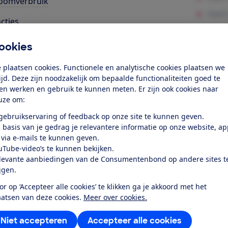
oomverbruik
cties
ligheid
ookies
 plaatsen cookies. Functionele en analytische cookies plaatsen we
k toegang tot deze test?
tijd. Deze zijn noodzakelijk om bepaalde functionaliteiten goed te
ten werken en gebruik te kunnen meten. Er zijn ook cookies naar
uze om:
Word lid
 gebruikservaring of feedback op onze site te kunnen geven.
 basis van je gedrag je relevantere informatie op onze website, a
Al lid? Log in
 via e-mails te kunnen geven.
uTube-video’s te kunnen bekijken.
levante aanbiedingen van de Consumentenbond op andere sites t
ijgen.
or op ‘Accepteer alle cookies’ te klikken ga je akkoord met het
aatsen van deze cookies.
Meer over cookies.
r dit product
Niet accepteren
Accepteer alle cookies
even door de Consumentenbond