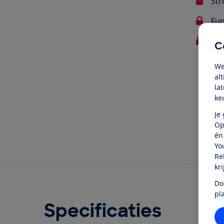
Str
Fun
Vei
C
We
Oo
al
la
ke
Je
Op
én
Yo
Re
kr
Do
pl
Specificaties
Ove
Geschr