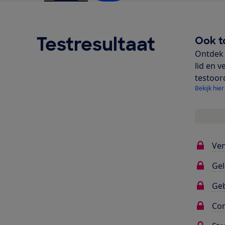
Testresultaat
Ook t
Ontdek 
lid en v
testoor
Bekijk hier
Ven
Gel
Ge
Con