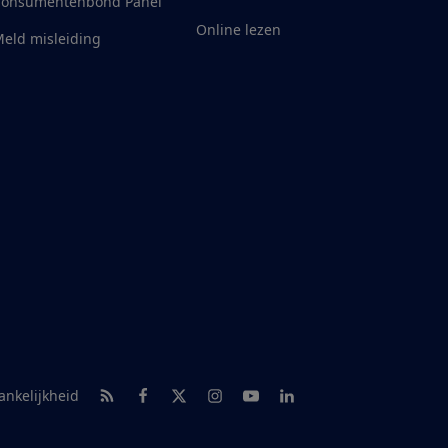
Consumentenbond Panel
Online lezen
eld misleiding
RSS-feed nieuws
Facebook
Twitter
Instagram
Youtube
LinkedIn
ankelijkheid