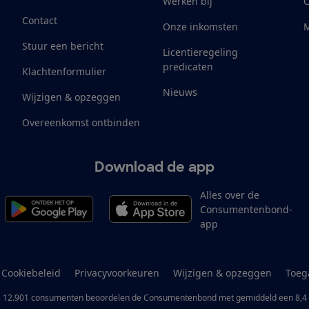
Werken bij
Contact
Onze inkomsten
M
Stuur een bericht
Licentieregeling
predicaten
Klachtenformulier
Nieuws
Wijzigen & opzeggen
Overeenkomst ontbinden
Download de app
Alles over de
Consumentenbond-
app
Cookiebeleid
Privacyvoorkeuren
Wijzigen & opzeggen
Toeg
12.901
consumenten
beoordelen de Consumentenbond
met gemiddeld een
8,4