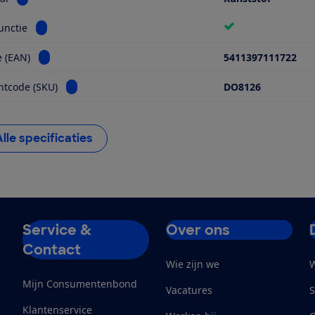
Bekijk informatie voor Timer-functie
unctie
Bekijk informatie voor Barcode (EAN)
 (EAN)
5411397111722
Bekijk informatie voor Fabrikantcode (SKU)
ntcode (SKU)
DO8126
Alle specificaties
Service &
Over ons
Contact
Wie zijn we
W
Mijn Consumentenbond
Vacatures
S
Klantenservice