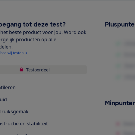
oegang tot deze test?
Pluspunt
het beste product voor jou. Word ook
ergelijk producten op alle
delen.
 hoe wij testen
Testoordeel
tileren
uid
Minpunte
bruiksgemak
structie en stabiliteit