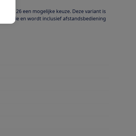
mo DO8126 een mogelijke keuze. Deze variant is
rfunctie en wordt inclusief afstandsbediening