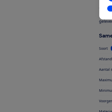
In
Voor w
gemaak
geleve
Same
Soort
Afstan
Aantal 
Maxim
Minimu
Voorge
Materia