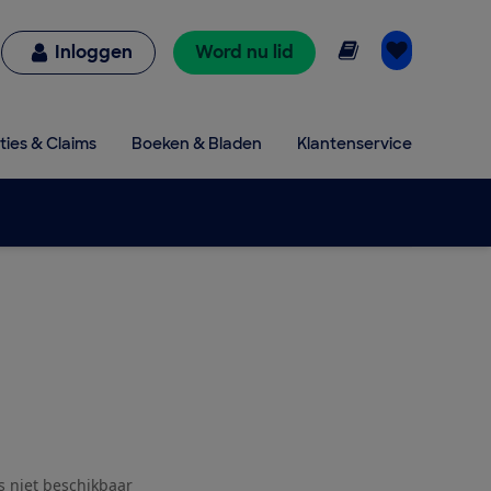
Online lezen
Inloggen
Word nu lid
ties & Claims
Boeken & Bladen
Klantenservice
js niet beschikbaar