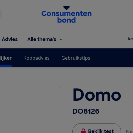
Homepage van de Consumentenbond
h Advies
Alle thema's
Ac
ijker
Koopadvies
Gebruikstips
Domo
DO8126
Bekijk test
Pri