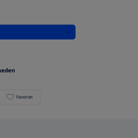
heden
Favoriet
Domo DO8126 toevoegen aan je favorieten