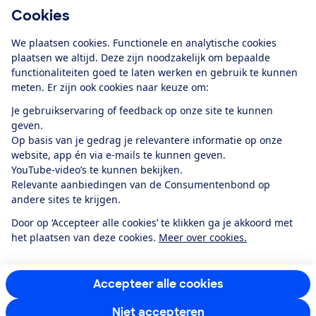
Cookies
Download de app
We plaatsen cookies. Functionele en analytische cookies
plaatsen we altijd. Deze zijn noodzakelijk om bepaalde
functionaliteiten goed te laten werken en gebruik te kunnen
meten. Er zijn ook cookies naar keuze om:
Alles over de
Consumentenbond-
Je gebruikservaring of feedback op onze site te kunnen
app
geven.
Op basis van je gedrag je relevantere informatie op onze
website, app én via e-mails te kunnen geven.
Algemene Voorwaarden
Privacyverklaring
YouTube-video’s te kunnen bekijken.
Cookiebeleid
Privacyvoorkeuren
Wijzigen & opzeggen
Relevante aanbiedingen van de Consumentenbond op
Toegankelijkheid
andere sites te krijgen.
RSS-feed nieuws
Facebook
Twitter
Instagram
Youtube
LinkedIn
Door op ‘Accepteer alle cookies’ te klikken ga je akkoord met
het plaatsen van deze cookies.
Meer over cookies.
12.901
consumenten
beoordelen de Consumentenbond
met gemiddeld
een
8,4
Accepteer alle cookies
Niet accepteren