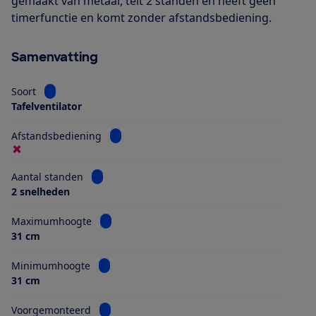
gemaakt van metaal, telt 2 standen en heeft geen
timerfunctie en komt zonder afstandsbediening.
Samenvatting
Bekijk informatie voor Soort
Soort
Tafelventilator
Bekijk informatie voor Afstandsbediening
Afstandsbediening
Bekijk informatie voor Aantal standen
Aantal standen
2 snelheden
Bekijk informatie voor Maximumhoogte
Maximumhoogte
31 cm
Bekijk informatie voor Minimumhoogte
Minimumhoogte
31 cm
Bekijk informatie voor Voorgemonteerd
Voorgemonteerd