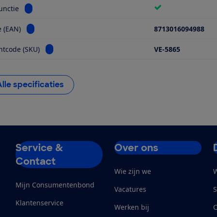
Bekijk informatie voor Timer-functie
unctie
Bekijk informatie voor Barcode (EAN)
 (EAN)
8713016094988
Bekijk informatie voor Fabrikantcode (SKU)
ntcode (SKU)
VE-5865
Alle specificaties
Service &
Over ons
Contact
Wie zijn we
W
Mijn Consumentenbond
Vacatures
S
Klantenservice
Werken bij