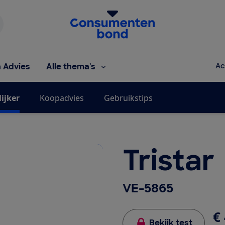
Homepage van de Consumentenbond
h Advies
Alle thema's
Ac
ijker
Koopadvies
Gebruikstips
Tristar
VE-5865
€ 
Bekijk test