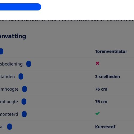
even door de Consumentenbond
stellingen aanpassen
k naar een torenventilator? De Tristar VE-5865 is uitvoerig 
tof, telt 3 standen en heeft een timerfunctie en komt exclu
nvatting
Bekijk informatie voor Soort
Torenventilator
Bekijk informatie voor Afstandsbediening
dsbediening
Bekijk informatie voor Aantal standen
standen
3 snelheden
Bekijk informatie voor Maximumhoogte
umhoogte
76 cm
Bekijk informatie voor Minimumhoogte
mhoogte
76 cm
Bekijk informatie voor Voorgemonteerd
monteerd
Bekijk informatie voor Materiaal
al
Kunststof