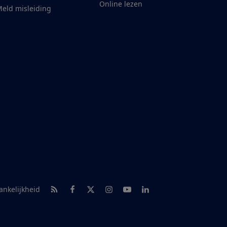
Online lezen
eld misleiding
RSS-feed nieuws
Facebook
Twitter
Instagram
Youtube
LinkedIn
ankelijkheid