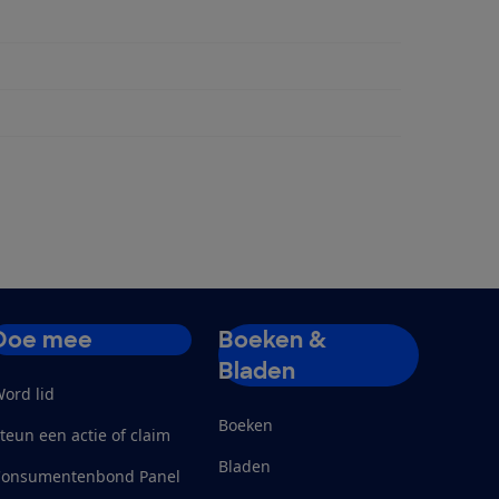
Doe mee
Boeken &
Bladen
ord lid
Boeken
teun een actie of claim
Bladen
Consumentenbond Panel