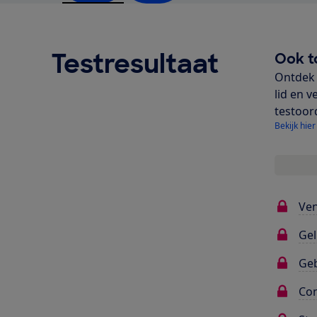
Testresultaat
Ook t
Ontdek 
lid en v
testoor
Bekijk hier
Ven
Gel
Ge
Con