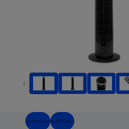
Testresultaat
Specificaties