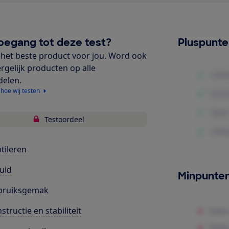
oegang tot deze test?
Pluspunt
het beste product voor jou. Word ook
ergelijk producten op alle
delen.
 hoe wij testen
Testoordeel
tileren
uid
Minpunte
bruiksgemak
structie en stabiliteit