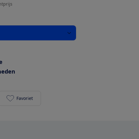
htprijs
e
heden
Favoriet
Tristar VE-5865 toevoegen aan je favorieten