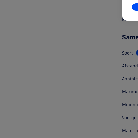
Geschr
In
Op zoe
kunsts
Same
Soort
Afstan
Aantal 
Maxim
Minimu
Voorge
Materia