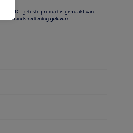
getest. Dit geteste product is gemaakt van
sief afstandsbediening geleverd.