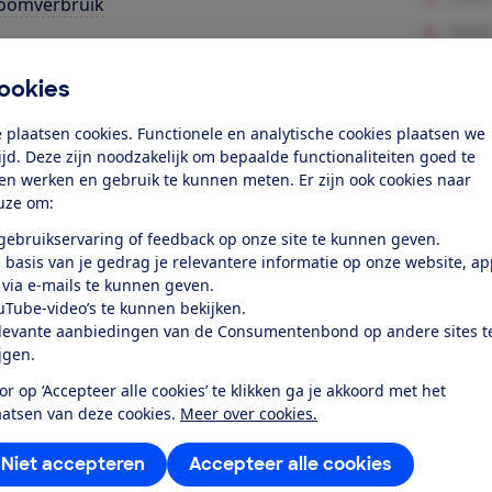
oomverbruik
cties
ookies
ligheid
 plaatsen cookies. Functionele en analytische cookies plaatsen we
k toegang tot deze test?
tijd. Deze zijn noodzakelijk om bepaalde functionaliteiten goed te
ten werken en gebruik te kunnen meten. Er zijn ook cookies naar
uze om:
Word lid
 gebruikservaring of feedback op onze site te kunnen geven.
 basis van je gedrag je relevantere informatie op onze website, a
 via e-mails te kunnen geven.
Al lid? Log in
uTube-video’s te kunnen bekijken.
levante aanbiedingen van de Consumentenbond op andere sites t
ijgen.
or op ‘Accepteer alle cookies’ te klikken ga je akkoord met het
aatsen van deze cookies.
Meer over cookies.
r dit product
Niet accepteren
Accepteer alle cookies