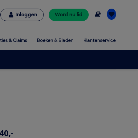
Online lezen
Inloggen
Word nu lid
ties & Claims
Boeken & Bladen
Klantenservice
40,-