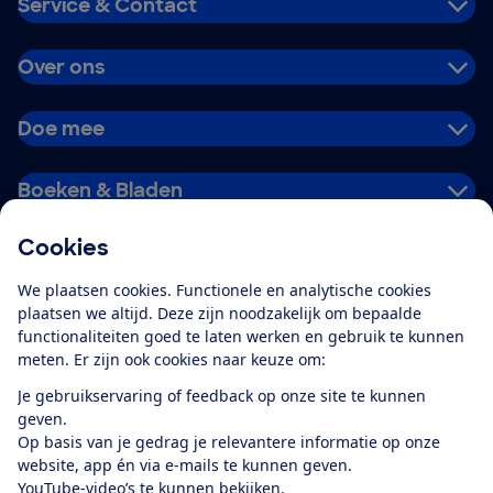
Service & Contact
Over ons
Doe mee
Boeken & Bladen
Cookies
Download de app
We plaatsen cookies. Functionele en analytische cookies
plaatsen we altijd. Deze zijn noodzakelijk om bepaalde
functionaliteiten goed te laten werken en gebruik te kunnen
meten. Er zijn ook cookies naar keuze om:
Alles over de
Consumentenbond-
Je gebruikservaring of feedback op onze site te kunnen
app
geven.
Op basis van je gedrag je relevantere informatie op onze
website, app én via e-mails te kunnen geven.
Algemene Voorwaarden
Privacyverklaring
YouTube-video’s te kunnen bekijken.