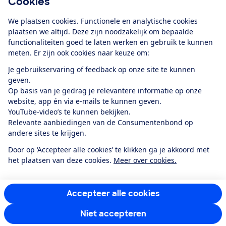
Cookies
Download de app
We plaatsen cookies. Functionele en analytische cookies
plaatsen we altijd. Deze zijn noodzakelijk om bepaalde
functionaliteiten goed te laten werken en gebruik te kunnen
meten. Er zijn ook cookies naar keuze om:
Alles over de
Consumentenbond-
Je gebruikservaring of feedback op onze site te kunnen
app
geven.
Op basis van je gedrag je relevantere informatie op onze
website, app én via e-mails te kunnen geven.
Algemene Voorwaarden
Privacyverklaring
YouTube-video’s te kunnen bekijken.
Cookiebeleid
Privacyvoorkeuren
Wijzigen & opzeggen
Relevante aanbiedingen van de Consumentenbond op
Toegankelijkheid
andere sites te krijgen.
RSS-feed nieuws
Facebook
Twitter
Instagram
Youtube
LinkedIn
Door op ‘Accepteer alle cookies’ te klikken ga je akkoord met
het plaatsen van deze cookies.
Meer over cookies.
12.901
consumenten
beoordelen de Consumentenbond
met gemiddeld
een
8,4
Accepteer alle cookies
Niet accepteren