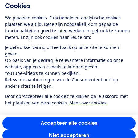
Cookies
Service & Contact
We plaatsen cookies. Functionele en analytische cookies
Over ons
plaatsen we altijd. Deze zijn noodzakelijk om bepaalde
functionaliteiten goed te laten werken en gebruik te kunnen
meten. Er zijn ook cookies naar keuze om:
Doe mee
Je gebruikservaring of feedback op onze site te kunnen
geven.
Boeken & Bladen
Op basis van je gedrag je relevantere informatie op onze
website, app én via e-mails te kunnen geven.
YouTube-video’s te kunnen bekijken.
Relevante aanbiedingen van de Consumentenbond op
Download de app
andere sites te krijgen.
Door op ‘Accepteer alle cookies’ te klikken ga je akkoord met
het plaatsen van deze cookies.
Meer over cookies.
Alles over de
Consumentenbond-
app
Accepteer alle cookies
Niet accepteren
Algemene Voorwaarden
Privacyverklaring