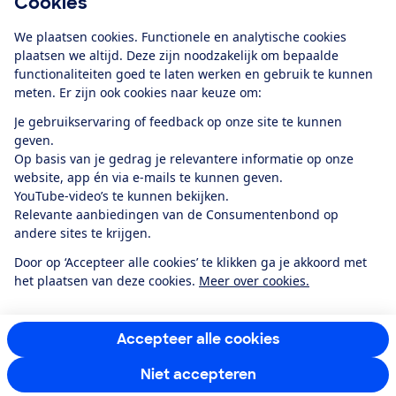
Cookies
Download de app
We plaatsen cookies. Functionele en analytische cookies
plaatsen we altijd. Deze zijn noodzakelijk om bepaalde
functionaliteiten goed te laten werken en gebruik te kunnen
meten. Er zijn ook cookies naar keuze om:
Alles over de
Consumentenbond-
Je gebruikservaring of feedback op onze site te kunnen
app
geven.
Op basis van je gedrag je relevantere informatie op onze
website, app én via e-mails te kunnen geven.
Algemene Voorwaarden
Privacyverklaring
YouTube-video’s te kunnen bekijken.
Cookiebeleid
Privacyvoorkeuren
Wijzigen & opzeggen
Relevante aanbiedingen van de Consumentenbond op
Toegankelijkheid
andere sites te krijgen.
RSS-feed nieuws
Facebook
Twitter
Instagram
Youtube
LinkedIn
Door op ‘Accepteer alle cookies’ te klikken ga je akkoord met
het plaatsen van deze cookies.
Meer over cookies.
12.901
consumenten
beoordelen de Consumentenbond
met gemiddeld
een
8,4
Accepteer alle cookies
Niet accepteren