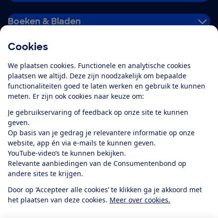
Boeken & Bladen
Cookies
Download de app
We plaatsen cookies. Functionele en analytische cookies
plaatsen we altijd. Deze zijn noodzakelijk om bepaalde
functionaliteiten goed te laten werken en gebruik te kunnen
meten. Er zijn ook cookies naar keuze om:
Alles over de
Consumentenbond-
Je gebruikservaring of feedback op onze site te kunnen
app
geven.
Op basis van je gedrag je relevantere informatie op onze
website, app én via e-mails te kunnen geven.
Algemene Voorwaarden
Privacyverklaring
YouTube-video’s te kunnen bekijken.
Cookiebeleid
Privacyvoorkeuren
Wijzigen & opzeggen
Relevante aanbiedingen van de Consumentenbond op
Toegankelijkheid
andere sites te krijgen.
RSS-feed nieuws
Facebook
Twitter
Instagram
Youtube
LinkedIn
Door op ‘Accepteer alle cookies’ te klikken ga je akkoord met
het plaatsen van deze cookies.
Meer over cookies.
12.901
consumenten
beoordelen de Consumentenbond
met gemiddeld
een
8,4