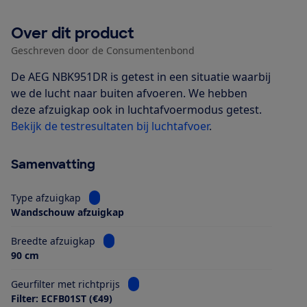
Over dit product
Geschreven door de Consumentenbond
De AEG NBK951DR is getest in een situatie waarbij
we de lucht naar buiten afvoeren. We hebben
deze afzuigkap ook in luchtafvoermodus getest.
Bekijk de testresultaten bij luchtafvoer
.
Samenvatting
Bekijk informatie voor Type afzuigkap
Type afzuigkap
Wandschouw afzuigkap
Bekijk informatie voor Breedte afzuigkap
Breedte afzuigkap
90 cm
Bekijk informatie voor Geurfilter met ri
Geurfilter met richtprijs
Filter: ECFB01ST (€49)