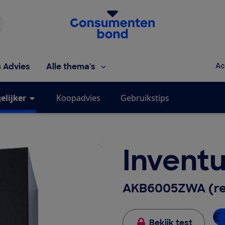
Homepage van de Consumentenbond
h Advies
Alle thema's
Ac
elijker
Koopadvies
Gebruikstips
Invent
AKB6005ZWA (rec
€ 
Bekijk test