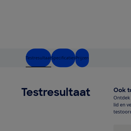
Testresultaat
Specificaties
Prijzen
Testresultaat
Ook t
Ontdek 
lid en v
testoor