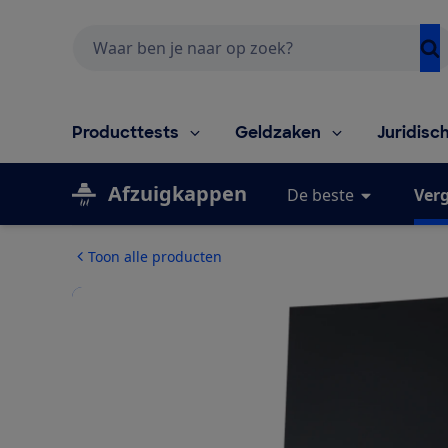
Zoeken
Producttests
Geldzaken
Juridisc
Afzuigkappen
De beste
Verg
Toon alle producten