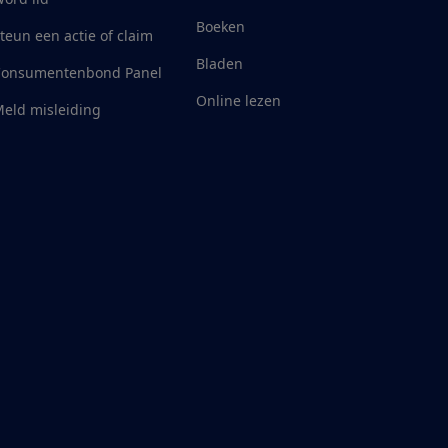
Boeken
teun een actie of claim
Bladen
Consumentenbond Panel
Online lezen
eld misleiding