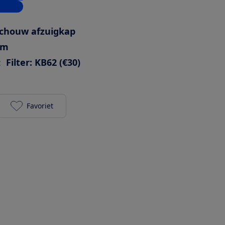
inkels
chouw afzuigkap
cm
:
Filter: KB62 (€30)
Favoriet
Inventum AKB6005ZWA (recirculatie) toevoegen aan