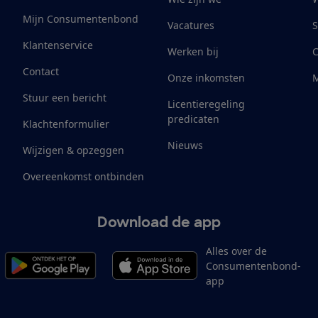
Mijn Consumentenbond
Vacatures
S
Klantenservice
Werken bij
Contact
Onze inkomsten
M
Stuur een bericht
Licentieregeling
predicaten
Klachtenformulier
Nieuws
Wijzigen & opzeggen
Overeenkomst ontbinden
Download de app
Alles over de
Consumentenbond-
app