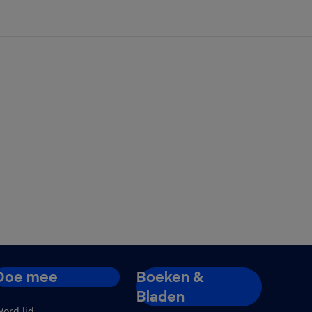
Doe mee
Boeken &
Bladen
ord lid