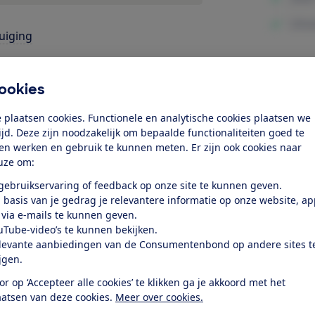
uiging
bruiksgemak
Minpunte
ookies
uid
 plaatsen cookies. Functionele en analytische cookies plaatsen we
structie en afwerking
tijd. Deze zijn noodzakelijk om bepaalde functionaliteiten goed te
ten werken en gebruik te kunnen meten. Er zijn ook cookies naar
k toegang tot deze test?
uze om:
 gebruikservaring of feedback op onze site te kunnen geven.
 basis van je gedrag je relevantere informatie op onze website, a
Word lid
 via e-mails te kunnen geven.
uTube-video’s te kunnen bekijken.
levante aanbiedingen van de Consumentenbond op andere sites t
Al lid? Log in
ijgen.
or op ‘Accepteer alle cookies’ te klikken ga je akkoord met het
aatsen van deze cookies.
Meer over cookies.