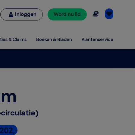
Online lezen
Inloggen
Word nu lid
ties & Claims
Boeken & Bladen
Klantenservice
um
irculatie)
202,-