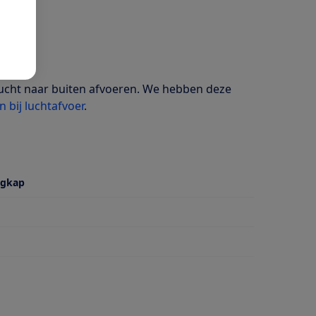
lucht naar buiten afvoeren. We hebben deze
n bij luchtafvoer
.
igkap