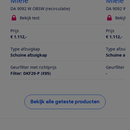
Miele
Miele
DA 9092 W OBSW (recirculatie)
DA 9092 W O
Bekijk test
Bekijk t
Prijs
Prijs
€ 1.112,-
€ 1.112,-
Type afzuigkap
Type afzuig
Schuine afzuigkap
Schuine afz
Geurfilter met richtprijs
Geurfilter m
Filter: DKF29-P (€95)
-
Bekijk alle geteste producten