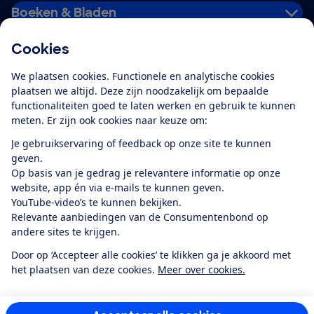
Boeken & Bladen
Cookies
Download de app
We plaatsen cookies. Functionele en analytische cookies
plaatsen we altijd. Deze zijn noodzakelijk om bepaalde
functionaliteiten goed te laten werken en gebruik te kunnen
meten. Er zijn ook cookies naar keuze om:
Alles over de
Consumentenbond-
Je gebruikservaring of feedback op onze site te kunnen
app
geven.
Op basis van je gedrag je relevantere informatie op onze
website, app én via e-mails te kunnen geven.
Algemene Voorwaarden
Privacyverklaring
YouTube-video’s te kunnen bekijken.
Cookiebeleid
Privacyvoorkeuren
Wijzigen & opzeggen
Relevante aanbiedingen van de Consumentenbond op
Toegankelijkheid
andere sites te krijgen.
RSS-feed nieuws
Facebook
Twitter
Instagram
Youtube
LinkedIn
Door op ‘Accepteer alle cookies’ te klikken ga je akkoord met
het plaatsen van deze cookies.
Meer over cookies.
12.901
consumenten
beoordelen de Consumentenbond
met gemiddeld
een
8,4