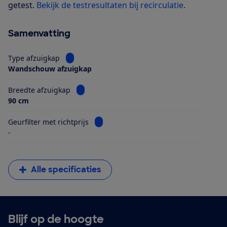
getest.
Bekijk de testresultaten bij recirculatie
.
Samenvatting
Bekijk informatie voor Type afzuigkap
Type afzuigkap
Wandschouw afzuigkap
Bekijk informatie voor Breedte afzuigkap
Breedte afzuigkap
90 cm
Bekijk informatie voor Geurfilter met ri
Geurfilter met richtprijs
-
Alle specificaties
Blijf op de hoogte