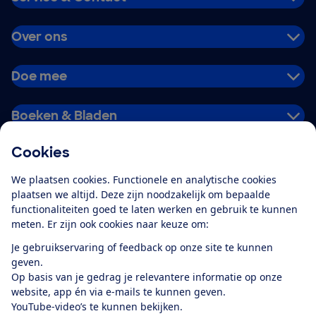
Over ons
Doe mee
Boeken & Bladen
Cookies
Download de app
We plaatsen cookies. Functionele en analytische cookies
plaatsen we altijd. Deze zijn noodzakelijk om bepaalde
functionaliteiten goed te laten werken en gebruik te kunnen
meten. Er zijn ook cookies naar keuze om:
Alles over de
Consumentenbond-
Je gebruikservaring of feedback op onze site te kunnen
app
geven.
Op basis van je gedrag je relevantere informatie op onze
website, app én via e-mails te kunnen geven.
Algemene Voorwaarden
Privacyverklaring
YouTube-video’s te kunnen bekijken.
Cookiebeleid
Privacyvoorkeuren
Wijzigen & opzeggen