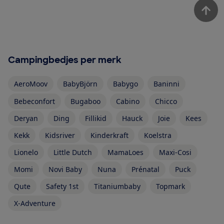
Campingbedjes per merk
AeroMoov
BabyBjörn
Babygo
Baninni
Bebeconfort
Bugaboo
Cabino
Chicco
Deryan
Ding
Fillikid
Hauck
Joie
Kees
Kekk
Kidsriver
Kinderkraft
Koelstra
Lionelo
Little Dutch
MamaLoes
Maxi-Cosi
Momi
Novi Baby
Nuna
Prénatal
Puck
Qute
Safety 1st
Titaniumbaby
Topmark
X-Adventure