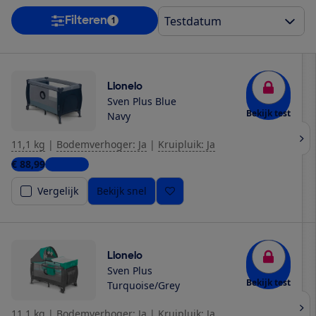
Filteren
1
Lionelo
Sven Plus Blue
Bekijk test
Navy
11,1 kg
|
Bodemverhoger: Ja
|
Kruipluik: Ja
€ 88,99
3 winkels
Vergelijk
Bekijk snel
Lionelo
Sven Plus
Bekijk test
Turquoise/Grey
11,1 kg
|
Bodemverhoger: Ja
|
Kruipluik: Ja