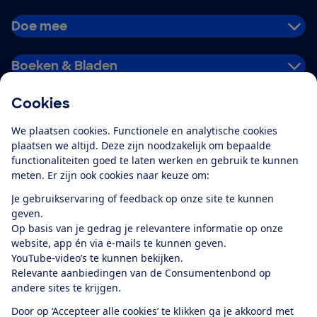
Doe mee
Boeken & Bladen
Cookies
Download de app
We plaatsen cookies. Functionele en analytische cookies
plaatsen we altijd. Deze zijn noodzakelijk om bepaalde
functionaliteiten goed te laten werken en gebruik te kunnen
meten. Er zijn ook cookies naar keuze om:
Alles over de
Consumentenbond-
Je gebruikservaring of feedback op onze site te kunnen
app
geven.
Op basis van je gedrag je relevantere informatie op onze
website, app én via e-mails te kunnen geven.
Algemene Voorwaarden
Privacyverklaring
YouTube-video’s te kunnen bekijken.
Cookiebeleid
Privacyvoorkeuren
Wijzigen & opzeggen
Relevante aanbiedingen van de Consumentenbond op
Toegankelijkheid
andere sites te krijgen.
RSS-feed nieuws
Facebook
Twitter
Instagram
Youtube
LinkedIn
Door op ‘Accepteer alle cookies’ te klikken ga je akkoord met