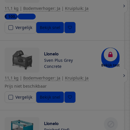
11,1 kg
|
Bodemverhoger: Ja
|
Kruipluik: Ja
€ 100,-
2 winkels
Vergelijk
Bekijk snel
Lionelo
Sven Plus Grey
Bekijk test
Concrete
11,1 kg
|
Bodemverhoger: Ja
|
Kruipluik: Ja
Prijs niet beschikbaar
Vergelijk
Bekijk snel
Lionelo
Reisbed Stefi