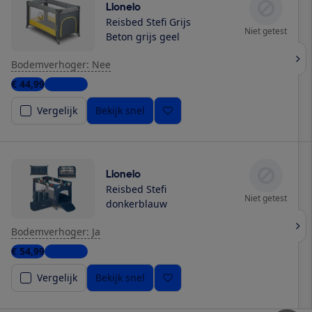
Lionelo
Reisbed Stefi Grijs
Niet getest
Beton grijs geel
Bodemverhoger: Nee
€ 44,99
2 winkels
Vergelijk
Bekijk snel
Lionelo
Reisbed Stefi
Niet getest
donkerblauw
Bodemverhoger: Ja
€ 54,99
3 winkels
Vergelijk
Bekijk snel