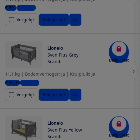
€ 89,-
3 winkels
Vergelijk
Bekijk snel
Lionelo
Sven Plus Grey
Bekijk test
Scandi
11,1 kg
|
Bodemverhoger: Ja
|
Kruipluik: Ja
€ 89,10
3 winkels
Vergelijk
Bekijk snel
Lionelo
Sven Plus Yellow
Bekijk test
Scandi