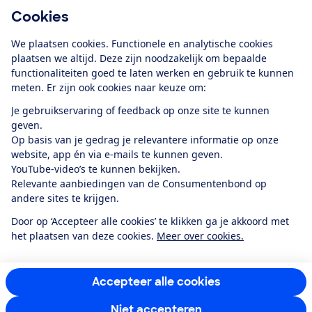
Cookies
Download de app
We plaatsen cookies. Functionele en analytische cookies
plaatsen we altijd. Deze zijn noodzakelijk om bepaalde
functionaliteiten goed te laten werken en gebruik te kunnen
meten. Er zijn ook cookies naar keuze om:
Alles over de
Consumentenbond-
Je gebruikservaring of feedback op onze site te kunnen
app
geven.
Op basis van je gedrag je relevantere informatie op onze
website, app én via e-mails te kunnen geven.
Algemene Voorwaarden
Privacyverklaring
YouTube-video’s te kunnen bekijken.
Cookiebeleid
Privacyvoorkeuren
Wijzigen & opzeggen
Relevante aanbiedingen van de Consumentenbond op
Toegankelijkheid
andere sites te krijgen.
RSS-feed nieuws
Facebook
Twitter
Instagram
Youtube
LinkedIn
Door op ‘Accepteer alle cookies’ te klikken ga je akkoord met
het plaatsen van deze cookies.
Meer over cookies.
12.901
consumenten
beoordelen de Consumentenbond
met gemiddeld
een
8,4
Accepteer alle cookies
Niet accepteren