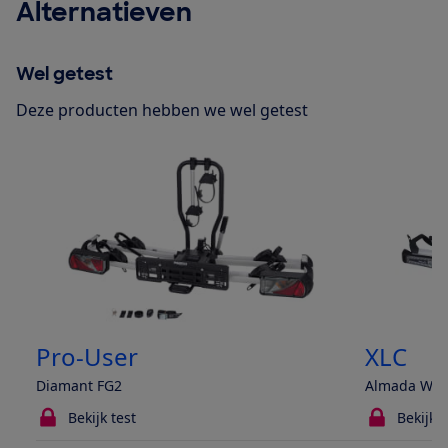
Alternatieven
Wel getest
Deze producten hebben we wel getest
Pro-User
XLC
Diamant FG2
Almada Work
Bekijk test
Bekijk t