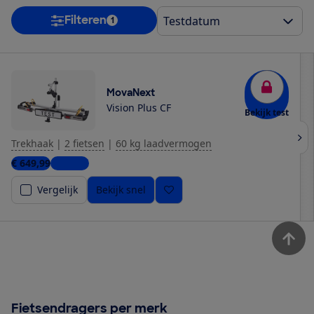
Filteren
1
MovaNext
Vision Plus CF
Bekijk test
Trekhaak
|
2 fietsen
|
60 kg laadvermogen
€ 649,99
1 winkel
Vergelijk
Bekijk snel
Fietsendragers per merk