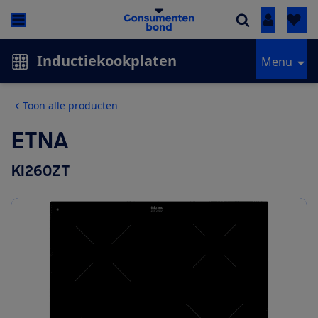
Inloggen
Inductiekookplaten
Menu
Toon alle producten
ETNA
KI260ZT