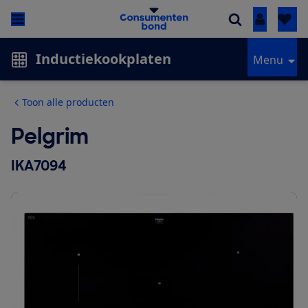
Inloggen
Inductiekookplaten
Menu
Toon alle producten
Pelgrim
IKA7094