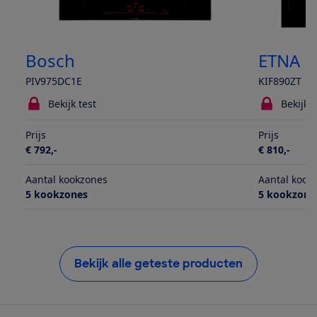
Bosch
ETNA
PIV975DC1E
KIF890ZT
Bekijk test
Bekijk t
Prijs
Prijs
€ 792,-
€ 810,-
Aantal kookzones
Aantal kook
5 kookzones
5 kookzone
Bekijk alle geteste producten