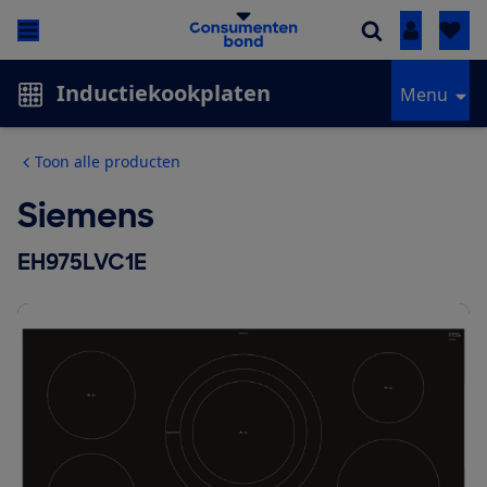
Inloggen
Inductiekookplaten
Menu
Toon alle producten
Siemens
EH975LVC1E