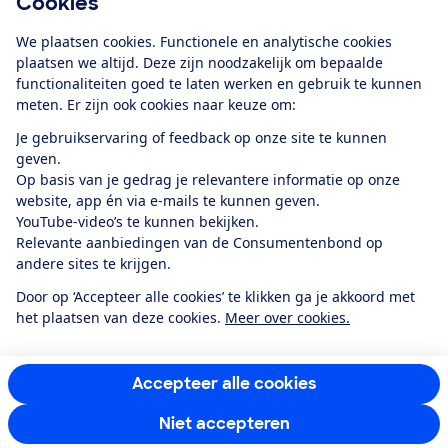
Cookies
Download de app
We plaatsen cookies. Functionele en analytische cookies
plaatsen we altijd. Deze zijn noodzakelijk om bepaalde
functionaliteiten goed te laten werken en gebruik te kunnen
meten. Er zijn ook cookies naar keuze om:
Alles over de
Consumentenbond-
Je gebruikservaring of feedback op onze site te kunnen
app
geven.
Op basis van je gedrag je relevantere informatie op onze
website, app én via e-mails te kunnen geven.
Algemene Voorwaarden
Privacyverklaring
YouTube-video’s te kunnen bekijken.
Cookiebeleid
Privacyvoorkeuren
Wijzigen & opzeggen
Relevante aanbiedingen van de Consumentenbond op
Toegankelijkheid
andere sites te krijgen.
RSS-feed nieuws
Facebook
Twitter
Instagram
Youtube
LinkedIn
Door op ‘Accepteer alle cookies’ te klikken ga je akkoord met
het plaatsen van deze cookies.
Meer over cookies.
12.901
consumenten
beoordelen de Consumentenbond
met gemiddeld
een
8,4
Accepteer alle cookies
Niet accepteren