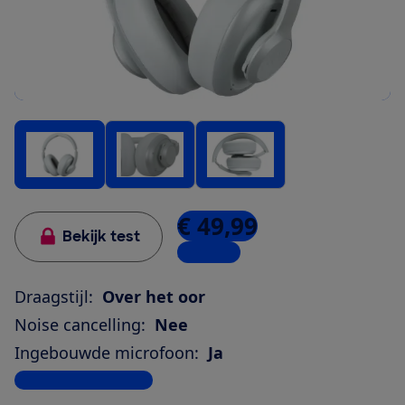
€ 49,99
Bekijk test
3 winkels
Draagstijl:
Over het oor
Noise cancelling:
Nee
Ingebouwde microfoon:
Ja
Bekijk alle specificaties